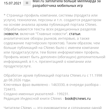
Mail.ru заплатила больше миллиарда за
15.07.2021
разработчика мобильных игр
* Страница-профиль компании, системы (продукта или
услуги), технологии, персоны и т.п. создается редактором
на основе анализа архива публикаций портала CNews.
Обрабатываются тексты всех редакционных разделов
(
новости
, включая "Главные новости",
статьи
,
аналитические обзоры рынков, интервью, а также
содержание партнёрских проектов). Таким образом, чем
больше публикаций на CNews было с именем компании
или продукта/услуги, тем более информативен профиль.
Профиль может быть дополнен (обогащен) дополнительной
информацией, в т.ч. презентацией о компании или
продукте/услуге.
Обработан архив публикаций портала CNews.ru c 11.1998
до 08.2026 годы.
Ключевых фраз выявлено - 1463330, в очереди разбора -
724415.
Создано именных указателей - 199231.
Редакция Индексной книги CNews -
book@cnews.ru
Читатели CNews — это руководители и сотрудники одной