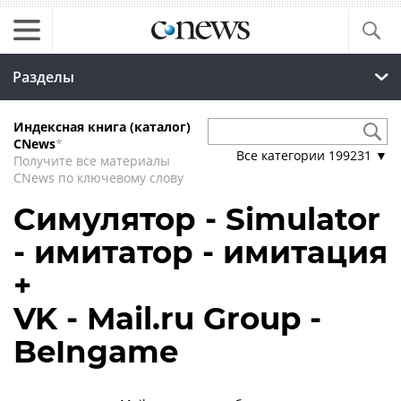
Разделы
Индексная книга (каталог)
CNews
*
Все категории
199231
▼
Получите все материалы
CNews по ключевому слову
Симулятор - Simulator
- имитатор - имитация
+
VK - Mail.ru Group -
BeIngame