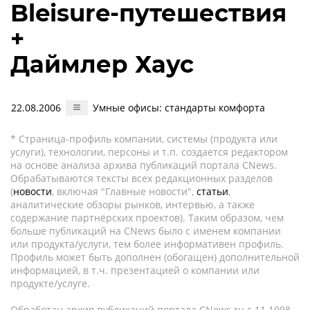
Bleisure-путешествия
+
Даймлер Хаус
22.08.2006
Умные офисы: стандарты комфорта
* Страница-профиль компании, системы (продукта или
услуги), технологии, персоны и т.п. создается редактором
на основе анализа архива публикаций портала CNews.
Обрабатываются тексты всех редакционных разделов
(
новости
, включая "Главные новости",
статьи
,
аналитические обзоры рынков, интервью, а также
содержание партнёрских проектов). Таким образом, чем
больше публикаций на CNews было с именем компании
или продукта/услуги, тем более информативен профиль.
Профиль может быть дополнен (обогащен) дополнительной
информацией, в т.ч. презентацией о компании или
продукте/услуге.
Обработан архив публикаций портала CNews.ru c 11.1998