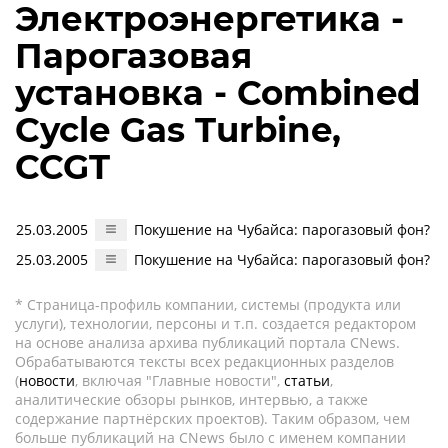
Электроэнергетика -
Парогазовая
установка - Combined
Cycle Gas Turbine,
CCGT
25.03.2005
Покушение на Чубайса: парогазовый фон?
25.03.2005
Покушение на Чубайса: парогазовый фон?
* Страница-профиль компании, системы (продукта или
услуги), технологии, персоны и т.п. создается редактором
на основе анализа архива публикаций портала CNews.
Обрабатываются тексты всех редакционных разделов
(
новости
, включая "Главные новости",
статьи
,
аналитические обзоры рынков, интервью, а также
содержание партнёрских проектов). Таким образом, чем
больше публикаций на CNews было с именем компании