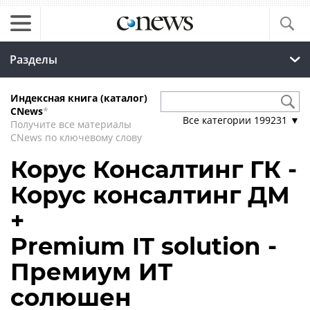
Разделы
Индексная книга (каталог)
CNews
*
Все категории
199231
▼
Получите все материалы
CNews по ключевому слову
Корус Консалтинг ГК -
Корус консалтинг ДМ
+
Premium IT solution -
Премиум ИТ
солюшен