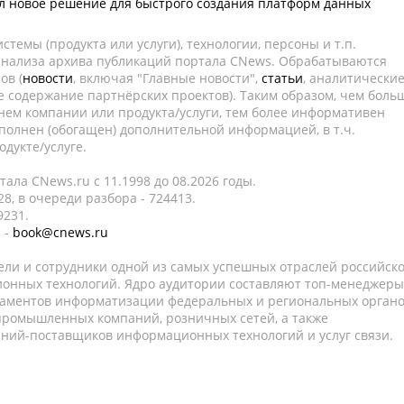
л новое решение для быстрого создания платформ данных
темы (продукта или услуги), технологии, персоны и т.п.
 анализа архива публикаций портала CNews. Обрабатываются
ов (
новости
, включая "Главные новости",
статьи
, аналитически
е содержание партнёрских проектов). Таким образом, чем боль
нем компании или продукта/услуги, тем более информативен
полнен (обогащен) дополнительной информацией, в т.ч.
дукте/услуге.
ала CNews.ru c 11.1998 до 08.2026 годы.
8, в очереди разбора - 724413.
9231.
 -
book@cnews.ru
ели и сотрудники одной из самых успешных отраслей российск
онных технологий. Ядро аудитории составляют топ-менеджеры
таментов информатизации федеральных и региональных орган
 промышленных компаний, розничных сетей, а также
аний-поставщиков информационных технологий и услуг связи.