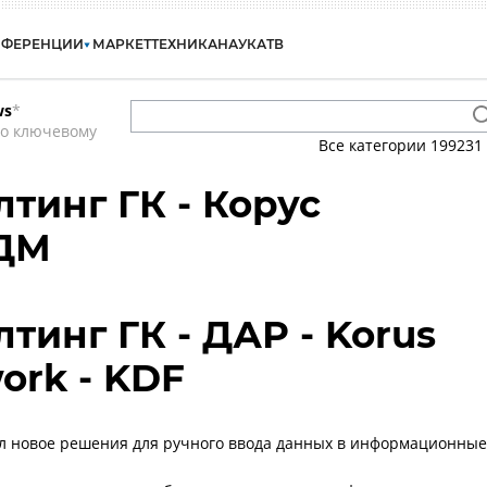
НФЕРЕНЦИИ
МАРКЕТ
ТЕХНИКА
НАУКА
ТВ
ws
*
по ключевому
Все категории
199231
тинг ГК - Корус
 ДМ
тинг ГК - ДАР - Korus
ork - KDF
л новое решения для ручного ввода данных в информационные