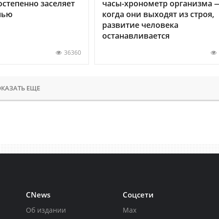
остепенно заселяет
часы-хронометр организма 
нью
когда они выходят из строя,
развитие человека
останавливается
36360
КАЗАТЬ ЕЩЕ
CNews
Соцсети
Об издании
Max