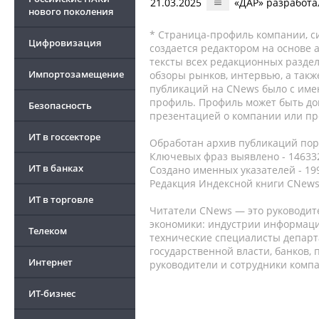
21.03.2025
«ДАР» разработа
нового поколения
* Страница-профиль компании, сис
Цифровизация
создается редактором на основе
тексты всех редакционных раздел
Импортозамещение
обзоры рынков, интервью, а такж
публикаций на CNews было с име
профиль. Профиль может быть до
Безопасность
презентацией о компании или про
ИТ в госсекторе
Обработан архив публикаций порт
Ключевых фраз выявлено - 146332
ИТ в банках
Создано именных указателей - 19
Редакция Индексной книги CNews
ИТ в торговле
Читатели CNews — это руководит
экономики: индустрии информаци
Телеком
технические специалисты депар
государственной власти, банков,
Интернет
руководители и сотрудники комп
ИТ-бизнес