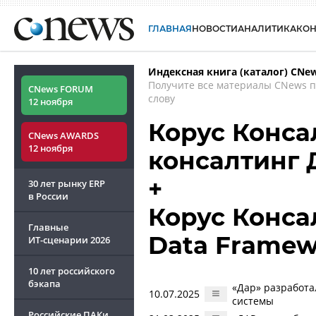
ГЛАВНАЯ
НОВОСТИ
АНАЛИТИКА
КО
Индексная книга (каталог) CNe
Получите все материалы CNews 
CNews FORUM
слову
12 ноября
Корус Консал
CNews AWARDS
12 ноября
консалтинг
+
30 лет рынку ERP
в России
Корус Консал
Главные
Data Framew
ИТ-сценарии
2026
10 лет российского
бэкапа
«Дар» разработа
10.07.2025
системы
Российские ПАКи