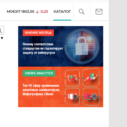
MOEXIT
1802,50
-0,23
КАТАЛОГ
МНЕНИЕ МЕСЯЦА
▼
Почему соответствие
стандартам не гарантирует
защиту от киберугроз
CNEWS ANALYTICS
Топ-10 сфер применения
квантовых компьютеров.
Инфографика CNews