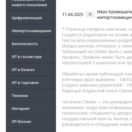
нового поколения
Иван Кривошапки
11.04.2025
импортозамещен
Цифровизация
* Страница-профиль компании, сис
Импортозамещение
создается редактором на основе
тексты всех редакционных раздел
Безопасность
обзоры рынков, интервью, а такж
публикаций на CNews было с име
ИТ в госсекторе
профиль. Профиль может быть до
презентацией о компании или про
ИТ в банках
Обработан архив публикаций порт
Ключевых фраз выявлено - 146332
ИТ в торговле
Создано именных указателей - 19
Редакция Индексной книги CNews
Телеком
Читатели CNews — это руководит
экономики: индустрии информаци
Интернет
технические специалисты депар
государственной власти, банков,
ИТ-бизнес
руководители и сотрудники комп