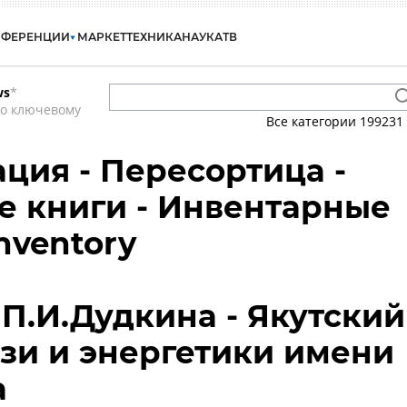
НФЕРЕНЦИИ
МАРКЕТ
ТЕХНИКА
НАУКА
ТВ
ws
*
по ключевому
Все категории
199231
ция - Пересортица -
 книги - Инвентарные
nventory
П.И.Дудкина - Якутский
зи и энергетики имени
а