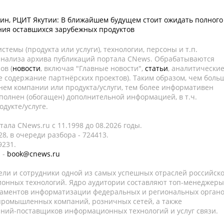
н, РЦИТ Якутии: В ближайшем будущем стоит ожидать полного
ия оставшихся зарубежных продуктов
темы (продукта или услуги), технологии, персоны и т.п.
 анализа архива публикаций портала CNews. Обрабатываются
ов (
новости
, включая "Главные новости",
статьи
, аналитически
е содержание партнёрских проектов). Таким образом, чем боль
нем компании или продукта/услуги, тем более информативен
полнен (обогащен) дополнительной информацией, в т.ч.
дукте/услуге.
ала CNews.ru c 11.1998 до 08.2026 годы.
8, в очереди разбора - 724413.
9231.
 -
book@cnews.ru
ели и сотрудники одной из самых успешных отраслей российск
онных технологий. Ядро аудитории составляют топ-менеджеры
таментов информатизации федеральных и региональных орган
 промышленных компаний, розничных сетей, а также
аний-поставщиков информационных технологий и услуг связи.