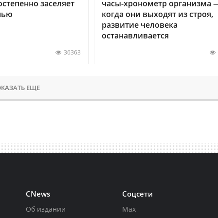
остепенно заселяет
часы-хронометр организма 
нью
когда они выходят из строя,
развитие человека
останавливается
36363
КАЗАТЬ ЕЩЕ
CNews
Соцсети
Об издании
Max