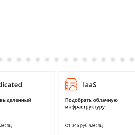
dicated
IaaS
 выделенный
Подобрать облачную
инфраструктуру
/месяц
От 346 руб./месяц