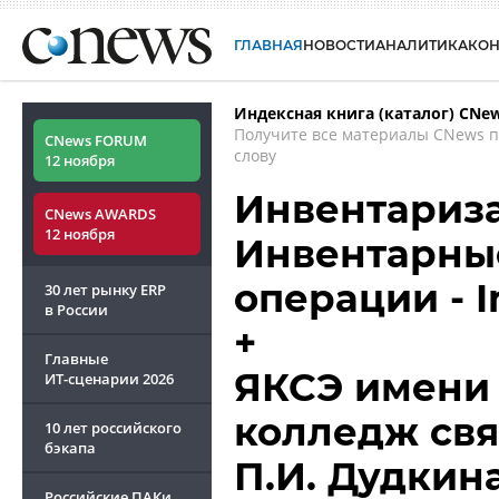
ГЛАВНАЯ
НОВОСТИ
АНАЛИТИКА
КО
Индексная книга (каталог) CNe
Получите все материалы CNews 
CNews FORUM
слову
12 ноября
Инвентариза
CNews AWARDS
12 ноября
Инвентарные
операции - I
30 лет рынку ERP
в России
+
Главные
ЯКСЭ имени 
ИТ-сценарии
2026
колледж свя
10 лет российского
бэкапа
П.И. Дудкин
Российские ПАКи