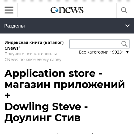
Разделы
Индексная книга (каталог)
CNews
*
Все категории
199231
▼
Получите все материалы
CNews по ключевому слову
Application store -
магазин приложений
+
Dowling Steve -
Доулинг Стив