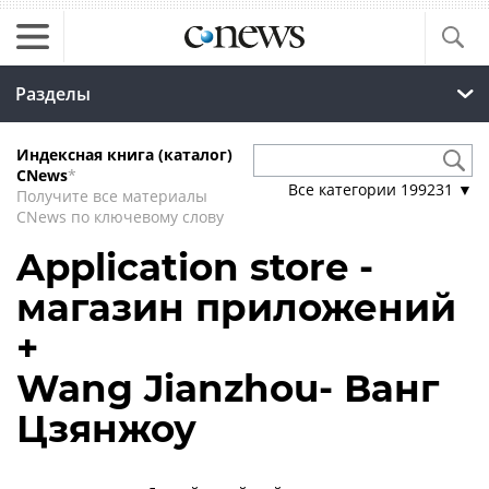
Разделы
Индексная книга (каталог)
CNews
*
Все категории
199231
▼
Получите все материалы
CNews по ключевому слову
Application store -
магазин приложений
+
Wang Jianzhou- Ванг
Цзянжоу