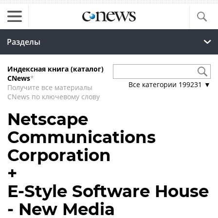
Разделы
Индексная книга (каталог)
CNews
*
Все категории
199231
▼
Получите все материалы
CNews по ключевому слову
Netscape
Communications
Corporation
+
E-Style Software House
- New Media