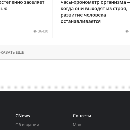
остепенно заселяет
часы-хронометр организма 
нью
когда они выходят из строя,
развитие человека
останавливается
36430
КАЗАТЬ ЕЩЕ
CNews
Соцсети
Об издании
Max