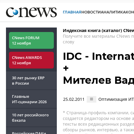
ГЛАВНАЯ
НОВОСТИ
АНАЛИТИКА
КО
Индексная книга (каталог) CNe
Получите все материалы CNews 
CNews FORUM
слову
12 ноября
IDC - Interna
CNews AWARDS
12 ноября
+
Мителев Ва
30 лет рынку ERP
в России
Главные
25.02.2011
Оптимизация ИТ-
ИТ-сценарии
2026
* Страница-профиль компании, сис
10 лет российского
создается редактором на основе
бэкапа
тексты всех редакционных раздел
обзоры рынков, интервью, а такж
Российские ПАКи