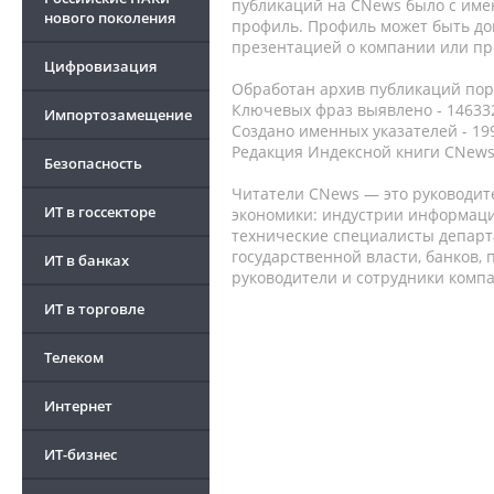
публикаций на CNews было с име
нового поколения
профиль. Профиль может быть до
презентацией о компании или про
Цифровизация
Обработан архив публикаций порт
Ключевых фраз выявлено - 146332
Импортозамещение
Создано именных указателей - 19
Редакция Индексной книги CNews
Безопасность
Читатели CNews — это руководит
ИТ в госсекторе
экономики: индустрии информаци
технические специалисты депар
государственной власти, банков,
ИТ в банках
руководители и сотрудники комп
ИТ в торговле
Телеком
Интернет
ИТ-бизнес