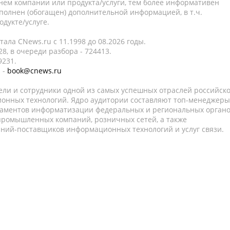
нем компании или продукта/услуги, тем более информативен
полнен (обогащен) дополнительной информацией, в т.ч.
дукте/услуге.
ала CNews.ru c 11.1998 до 08.2026 годы.
8, в очереди разбора - 724413.
9231.
 -
book@cnews.ru
ели и сотрудники одной из самых успешных отраслей российск
онных технологий. Ядро аудитории составляют топ-менеджеры
таментов информатизации федеральных и региональных орган
 промышленных компаний, розничных сетей, а также
аний-поставщиков информационных технологий и услуг связи.