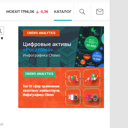
MOEXIT
1796,06
-0,36
КАТАЛОГ
CNEWS ANALYTICS
▼
Цифровые активы
«Росатома».
Инфографика CNews
CNEWS ANALYTICS
Топ-10 сфер применения
квантовых компьютеров.
Инфографика CNews
е
ше