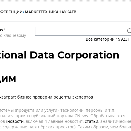
НФЕРЕНЦИИ
МАРКЕТ
ТЕХНИКА
НАУКА
ТВ
ws
*
по ключевому
Все категории
199231
tional Data Corporation
дим
затрат: бизнес проверил рецепты экспертов
темы (продукта или услуги), технологии, персоны и т.п.
 анализа архива публикаций портала CNews. Обрабатываются
ов (
новости
, включая "Главные новости",
статьи
, аналитически
е содержание партнёрских проектов). Таким образом, чем боль