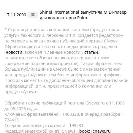
Shinei International выпустила MIDI-плеер
17.11.2000
для компьютеров Palm
* Страница-профиль компании, системы (продукта или
услуги), технологии, персоны и т.п. создается редактором
на основе анализа архива публикаций портала CNews.
Обрабатываются тексты всех редакционных разделов
(
новости
, включая "Главные новости",
статьи
,
аналитические обзоры рынков, интервью, а также
содержание партнёрских проектов). Таким образом, чем
больше публикаций на CNews было с именем компании
или продукта/услуги, тем более информативен профиль.
Профиль может быть дополнен (обогащен) дополнительной
информацией, в т.ч. презентацией о компании или
продукте/услуге.
Обработан архив публикаций портала CNews.ru c 11.1998
до 08.2026 годы.
Ключевых фраз выявлено - 1463328, в очереди разбора -
724413.
Создано именных указателей - 199231.
Редакция Индексной книги CNews -
book@cnews.ru