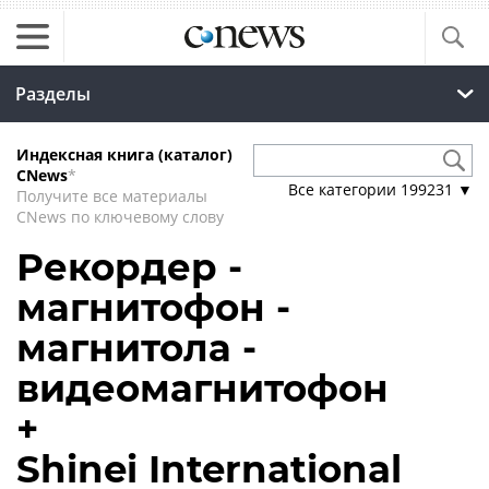
Разделы
Индексная книга (каталог)
CNews
*
Все категории
199231
▼
Получите все материалы
CNews по ключевому слову
Рекордер -
магнитофон -
магнитола -
видеомагнитофон
+
Shinei International