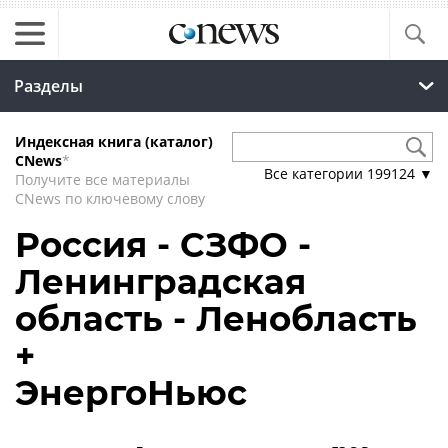
Разделы
Индексная книга (каталог)
CNews
*
Все категории
199124
▼
Получите все материалы
CNews по ключевому слову
Россия - СЗФО -
Ленинградская
область - Ленобласть
+
ЭнергоНьюс