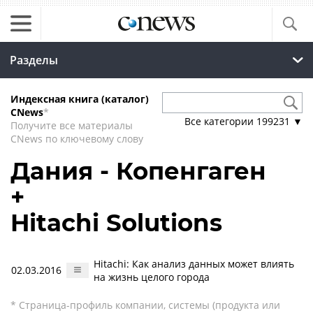
Разделы
Индексная книга (каталог)
CNews
*
Все категории
199231
▼
Получите все материалы
CNews по ключевому слову
Дания - Копенгаген
+
Hitachi Solutions
Hitachi: Как анализ данных может влиять
02.03.2016
на жизнь целого города
* Страница-профиль компании, системы (продукта или