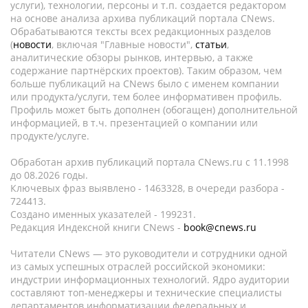
услуги), технологии, персоны и т.п. создается редактором
на основе анализа архива публикаций портала CNews.
Обрабатываются тексты всех редакционных разделов
(
новости
, включая "Главные новости",
статьи
,
аналитические обзоры рынков, интервью, а также
содержание партнёрских проектов). Таким образом, чем
больше публикаций на CNews было с именем компании
или продукта/услуги, тем более информативен профиль.
Профиль может быть дополнен (обогащен) дополнительной
информацией, в т.ч. презентацией о компании или
продукте/услуге.
Обработан архив публикаций портала CNews.ru c 11.1998
до 08.2026 годы.
Ключевых фраз выявлено - 1463328, в очереди разбора -
724413.
Создано именных указателей - 199231.
Редакция Индексной книги CNews -
book@cnews.ru
Читатели CNews — это руководители и сотрудники одной
из самых успешных отраслей российской экономики:
индустрии информационных технологий. Ядро аудитории
составляют топ-менеджеры и технические специалисты
департаментов информатизации федеральных и