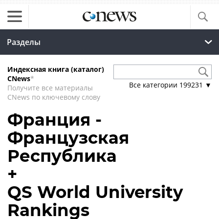
Разделы
Индексная книга (каталог)
CNews
*
Все категории
199231
▼
Получите все материалы
CNews по ключевому слову
Франция -
Французская
Республика
+
QS World University
Rankings