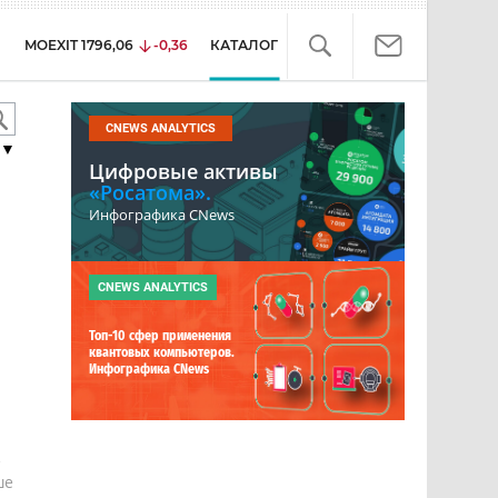
MOEXIT
1796,06
-0,36
КАТАЛОГ
CNEWS ANALYTICS
▼
Цифровые активы
«Росатома».
Инфографика CNews
CNEWS ANALYTICS
Топ-10 сфер применения
квантовых компьютеров.
Инфографика CNews
е
ше