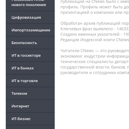
публикаций на CNews было с име
нового поколения
профиль. Профиль может быть до
презентацией о компании или про
Цифровизация
Обработан архив публикаций порт
Ключевых фраз выявлено - 146333
Импортозамещение
Создано именных указателей - 19
Редакция Индексной книги CNews
Безопасность
Читатели CNews — это руководит
ИТ в госсекторе
экономики: индустрии информаци
технические специалисты депар
государственной власти, банков,
ИТ в банках
руководители и сотрудники комп
ИТ в торговле
Телеком
Интернет
ИТ-бизнес