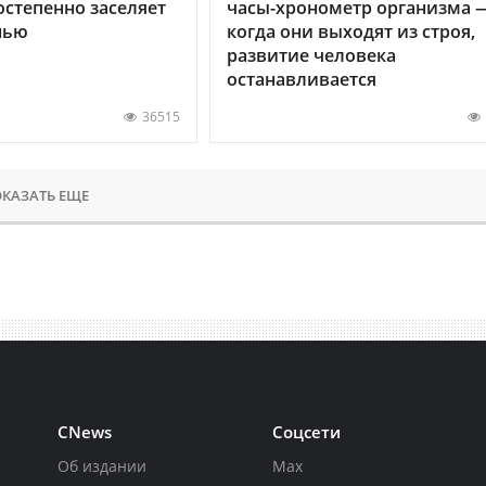
остепенно заселяет
часы-хронометр организма 
нью
когда они выходят из строя,
развитие человека
останавливается
36515
КАЗАТЬ ЕЩЕ
CNews
Соцсети
Об издании
Max