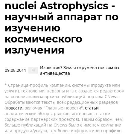
nuclei Astrophysics -
научный аппарат по
изучению
космического
излучения
Изоляция? Земля окружена поясом из
09.08.2011
антивещества
* Страница-профиль компании, системы (продукта или
услуги), технологии, персоны и т.п. создается редактором
на основе анализа архива публикаций портала CNews.
Обрабатываются тексты всех редакционных разделов
(
новости
, включая "Главные новости",
статьи
,
аналитические обзоры рынков, интервью, а также
содержание партнёрских проектов). Таким образом, чем
больше публикаций на CNews было с именем компании
или продукта/услуги, тем более информативен профиль.