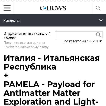
Разделы
Индексная книга (каталог)
CNews
*
Все категории
199231
▼
Получите все материалы
CNews по ключевому слову
Италия - Итальянская
Республика
+
PAMELA - Payload for
Antimatter Matter
Exploration and Light-