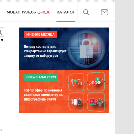
MOEXIT
1796,06
-0,36
КАТАЛОГ
МНЕНИЕ МЕСЯЦА
▼
Почему соответствие
стандартам не гарантирует
защиту от киберугроз
CNEWS ANALYTICS
Топ-10 сфер применения
квантовых компьютеров.
Инфографика CNews
е
ше