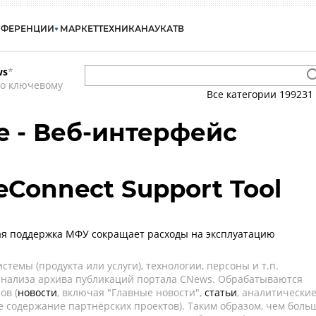
НФЕРЕНЦИИ
МАРКЕТ
ТЕХНИКА
НАУКА
ТВ
ws
*
по ключевому
Все категории
199231
e - Веб-интерфейс
eConnect Support Tool
ая поддержка МФУ сокращает расходы на эксплуатацию
темы (продукта или услуги), технологии, персоны и т.п.
 анализа архива публикаций портала CNews. Обрабатываются
ов (
новости
, включая "Главные новости",
статьи
, аналитически
е содержание партнёрских проектов). Таким образом, чем боль