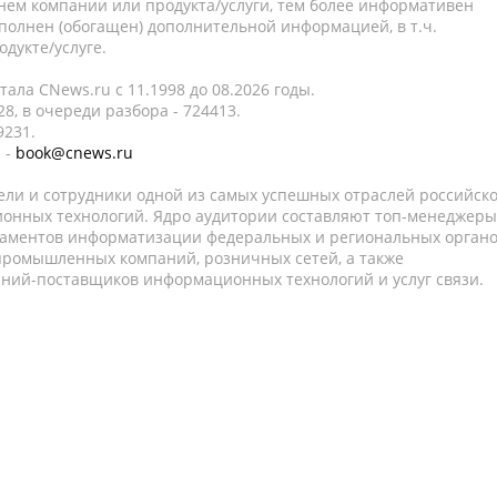
нем компании или продукта/услуги, тем более информативен
полнен (обогащен) дополнительной информацией, в т.ч.
дукте/услуге.
ала CNews.ru c 11.1998 до 08.2026 годы.
8, в очереди разбора - 724413.
9231.
 -
book@cnews.ru
ели и сотрудники одной из самых успешных отраслей российск
онных технологий. Ядро аудитории составляют топ-менеджеры
таментов информатизации федеральных и региональных орган
 промышленных компаний, розничных сетей, а также
аний-поставщиков информационных технологий и услуг связи.