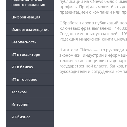
публикаций на CNews было с име
нового поколения
профиль. Профиль может быть до
презентацией о компании или про
Цифровизация
Обработан архив публикаций порт
Ключевых фраз выявлено - 146332
Импортозамещение
Создано именных указателей - 19
Редакция Индексной книги CNews
Безопасность
Читатели CNews — это руководит
ИТ в госсекторе
экономики: индустрии информаци
технические специалисты депар
государственной власти, банков,
ИТ в банках
руководители и сотрудники комп
ИТ в торговле
Телеком
Интернет
ИТ-бизнес