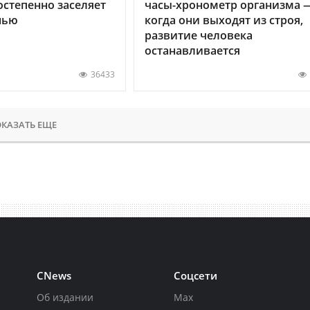
остепенно заселяет
часы-хронометр организма 
нью
когда они выходят из строя,
развитие человека
останавливается
36433
КАЗАТЬ ЕЩЕ
CNews
Соцсети
Об издании
Max