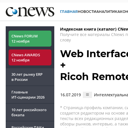
ГЛАВНАЯ
НОВОСТИ
АНАЛИТИКА
КО
Индексная книга (каталог) CNe
Получите все материалы CNews 
CNews FORUM
слову
12 ноября
Web Interfac
CNews AWARDS
12 ноября
+
Ricoh Remot
30 лет рынку ERP
в России
Главные
16.07.2019
Интеллектуальн
ИТ-сценарии
2026
* Страница-профиль компании, сис
10 лет российского
создается редактором на основе
бэкапа
тексты всех редакционных раздел
обзоры рынков, интервью, а такж
Российские ПАКи