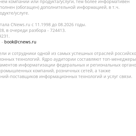
нем компании или продукта/услуги, тем более информативен
полнен (обогащен) дополнительной информацией, в т.ч.
дукте/услуге.
ала CNews.ru c 11.1998 до 08.2026 годы.
8, в очереди разбора - 724413.
9231.
 -
book@cnews.ru
ели и сотрудники одной из самых успешных отраслей российск
онных технологий. Ядро аудитории составляют топ-менеджеры
таментов информатизации федеральных и региональных орган
 промышленных компаний, розничных сетей, а также
аний-поставщиков информационных технологий и услуг связи.