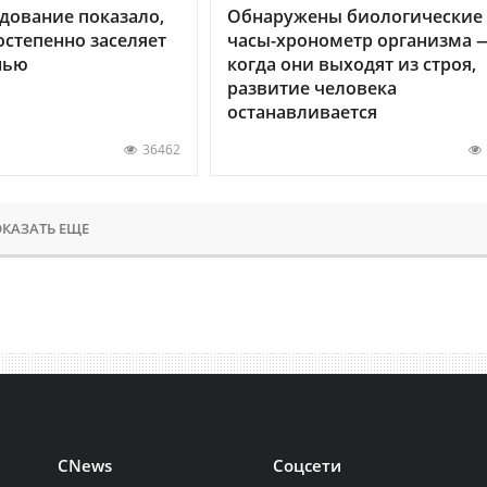
дование показало,
Обнаружены биологические
остепенно заселяет
часы-хронометр организма 
нью
когда они выходят из строя,
развитие человека
останавливается
36462
КАЗАТЬ ЕЩЕ
CNews
Соцсети