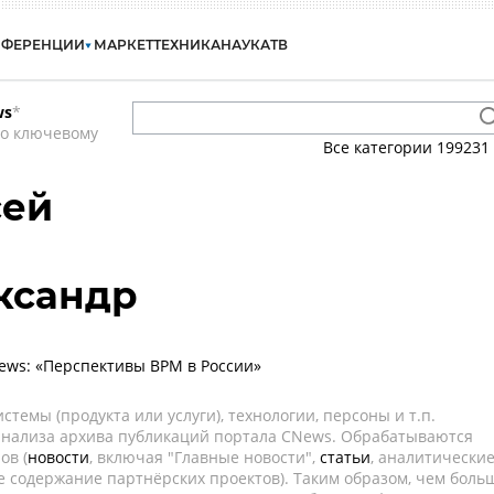
НФЕРЕНЦИИ
МАРКЕТ
ТЕХНИКА
НАУКА
ТВ
ws
*
по ключевому
Все категории
199231
сей
ксандр
ews: «Перспективы BPM в России»
темы (продукта или услуги), технологии, персоны и т.п.
 анализа архива публикаций портала CNews. Обрабатываются
ов (
новости
, включая "Главные новости",
статьи
, аналитически
е содержание партнёрских проектов). Таким образом, чем боль