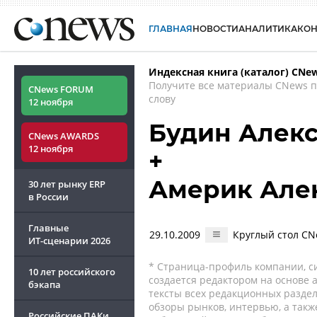
ГЛАВНАЯ
НОВОСТИ
АНАЛИТИКА
КО
Индексная книга (каталог) CNe
Получите все материалы CNews 
CNews FORUM
слову
12 ноября
Будин Алек
CNews AWARDS
12 ноября
+
Америк Але
30 лет рынку ERP
в России
Главные
29.10.2009
Круглый стол CN
ИТ-сценарии
2026
* Страница-профиль компании, сис
10 лет российского
создается редактором на основе
бэкапа
тексты всех редакционных раздел
обзоры рынков, интервью, а такж
Российские ПАКи