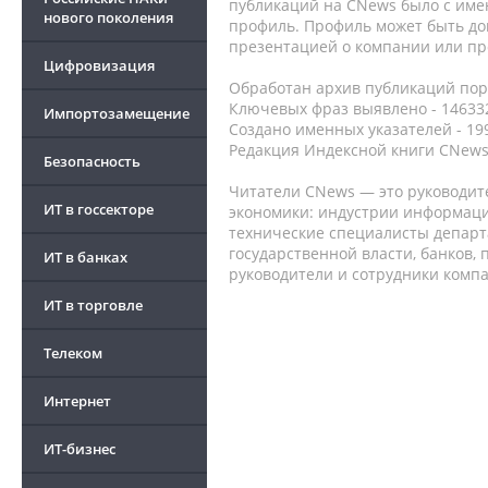
публикаций на CNews было с име
нового поколения
профиль. Профиль может быть до
презентацией о компании или про
Цифровизация
Обработан архив публикаций порт
Ключевых фраз выявлено - 146332
Импортозамещение
Создано именных указателей - 19
Редакция Индексной книги CNews
Безопасность
Читатели CNews — это руководит
ИТ в госсекторе
экономики: индустрии информаци
технические специалисты депар
государственной власти, банков,
ИТ в банках
руководители и сотрудники комп
ИТ в торговле
Телеком
Интернет
ИТ-бизнес