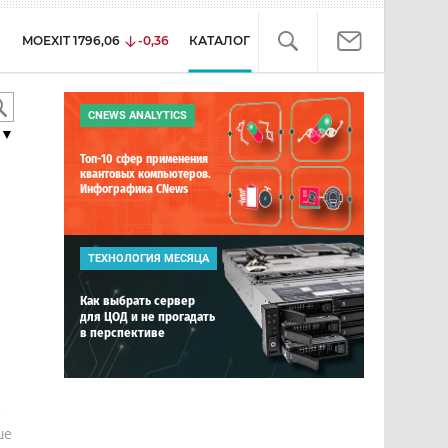
MOEXIT
1796,06
-0,36
КАТАЛОГ
CNEWS ANALYTICS
▼
Топ-10 сфер применения
квантовых компьютеров.
Инфографика CNews
ТЕХНОЛОГИЯ МЕСЯЦА
Как выбрать сервер
для ЦОД и не прогадать
в перспективе
е
ше