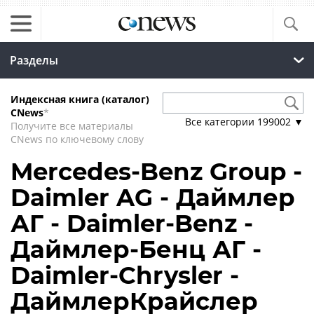
Разделы
Индексная книга (каталог)
CNews
*
Все категории
199002
▼
Получите все материалы
CNews по ключевому слову
Mercedes-Benz Group -
Daimler AG - Даймлер
АГ - Daimler-Benz -
Даймлер-Бенц АГ -
Daimler-Chrysler -
ДаймлерКрайслер