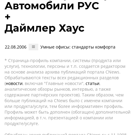
Автомобили РУС
+
Даймлер Хаус
22.08.2006
Умные офисы: стандарты комфорта
* Страница-профиль компании, системы (продукта или
услуги), технологии, персоны и т.п. создается редактором
на основе анализа архива публикаций портала CNews.
Обрабатываются тексты всех редакционных разделов
(
новости
, включая "Главные новости",
статьи
,
аналитические обзоры рынков, интервью, а также
содержание партнёрских проектов). Таким образом, чем
больше публикаций на CNews было с именем компании
или продукта/услуги, тем более информативен профиль.
Профиль может быть дополнен (обогащен) дополнительной
информацией, в т.ч. презентацией о компании или
продукте/услуге.
Обработан архив публикаций портала CNews.ru c 11.1998