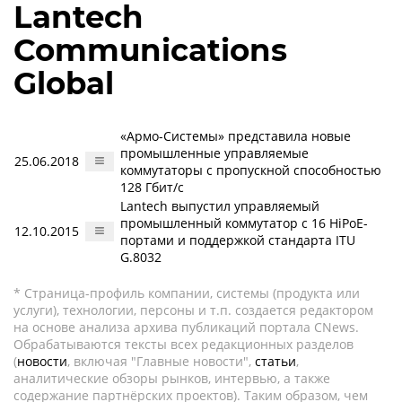
Lantech
Communications
Global
«Армо-Системы» представила новые
промышленные управляемые
25.06.2018
коммутаторы с пропускной способностью
128 Гбит/с
Lantech выпустил управляемый
промышленный коммутатор с 16 HiPoE-
12.10.2015
портами и поддержкой стандарта ITU
G.8032
* Страница-профиль компании, системы (продукта или
услуги), технологии, персоны и т.п. создается редактором
на основе анализа архива публикаций портала CNews.
Обрабатываются тексты всех редакционных разделов
(
новости
, включая "Главные новости",
статьи
,
аналитические обзоры рынков, интервью, а также
содержание партнёрских проектов). Таким образом, чем