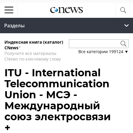
Разделы
Индексная книга (каталог)
CNews
*
Все категории
199124
▼
Получите все материалы
CNews по ключевому слову
ITU - International
Telecommunication
Union - МСЭ -
Международный
союз электросвязи
+