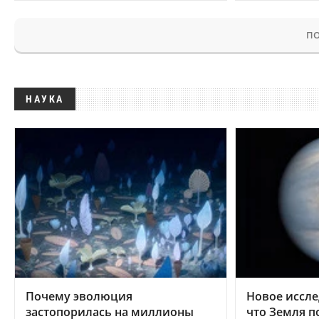
ПО
НАУКА
Почему эволюция
Новое иссле
застопорилась на миллионы
что Земля п