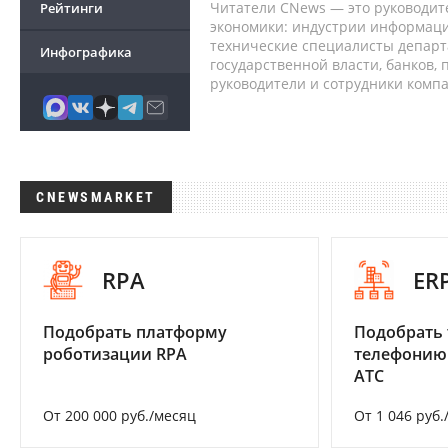
Читатели CNews — это руководит
Рейтинги
экономики: индустрии информаци
технические специалисты депар
Инфографика
государственной власти, банков,
руководители и сотрудники комп
CNEWSMARKET
RPA
ER
Подобрать платформу
Подобрать 
роботизации RPA
телефонию
АТС
От 200 000 руб./месяц
От 1 046 руб.