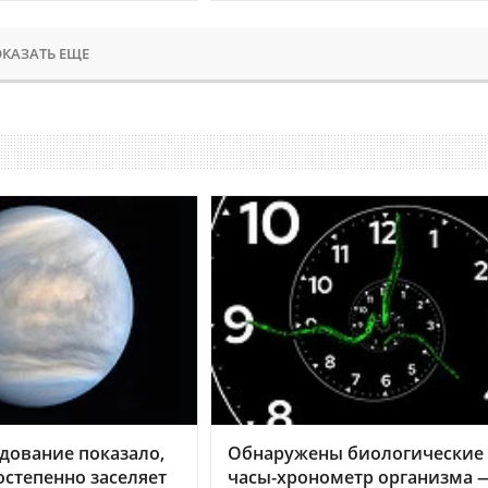
КАЗАТЬ ЕЩЕ
дование показало,
Обнаружены биологические
остепенно заселяет
часы-хронометр организма 