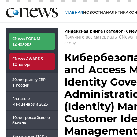
ГЛАВНАЯ
НОВОСТИ
АНАЛИТИКА
КО
Индексная книга (каталог) CNe
Получите все материалы CNews 
CNews FORUM
слову
12 ноября
Кибербезопас
CNews AWARDS
12 ноября
and Access M
Identity Gov
30 лет рынку ERP
в России
Administratio
Главные
(Identity) M
ИТ-сценарии
2026
Customer Ide
10 лет российского
бэкапа
Management 
Российские ПАКи