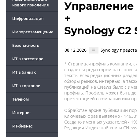
Управление
нового поколения
+
Цифровизация
Synology C2 
Импортозамещение
Безопасность
08.12.2020
Synology предст
ИТ в госсекторе
* Страница-профиль компании, сис
создается редактором на основе
ИТ в банках
тексты всех редакционных раздел
обзоры рынков, интервью, а такж
ИТ в торговле
публикаций на CNews было с име
профиль. Профиль может быть до
презентацией о компании или про
Телеком
Обработан архив публикаций порт
Интернет
Ключевых фраз выявлено - 146301
Создано именных указателей - 19
ИТ-бизнес
Редакция Индексной книги CNews