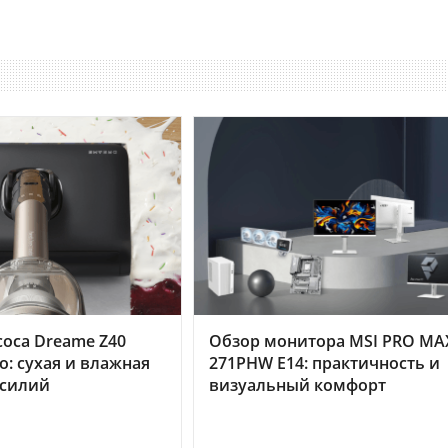
оса Dreame Z40
Обзор монитора MSI PRO MA
o: сухая и влажная
271PHW E14: практичность и
усилий
визуальный комфорт