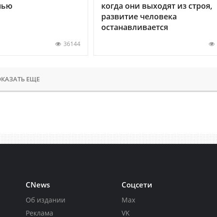
нью
когда они выходят из строя,
развитие человека
останавливается
36144
КАЗАТЬ ЕЩЕ
CNews
Соцсети
Об издании
Max
Реклама
VK