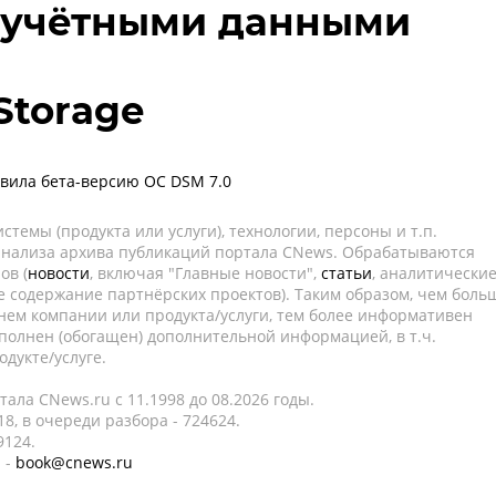
 учётными данными
Storage
авила бета-версию ОС DSM 7.0
темы (продукта или услуги), технологии, персоны и т.п.
 анализа архива публикаций портала CNews. Обрабатываются
ов (
новости
, включая "Главные новости",
статьи
, аналитически
е содержание партнёрских проектов). Таким образом, чем боль
нем компании или продукта/услуги, тем более информативен
полнен (обогащен) дополнительной информацией, в т.ч.
дукте/услуге.
ала CNews.ru c 11.1998 до 08.2026 годы.
8, в очереди разбора - 724624.
9124.
 -
book@cnews.ru