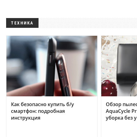
ТЕХНИКА
Как безопасно купить б/у
Обзор пылес
смартфон: подробная
AquaCycle Pr
инструкция
уборка без 