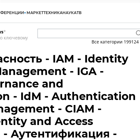
НФЕРЕНЦИИ
МАРКЕТ
ТЕХНИКА
НАУКА
ТВ
ws
*
по ключевому
Все категории
199124
ность - IAM - Identity
anagement - IGA -
ernance and
n - IdM - Authentication
anagement - CIAM -
ntity and Access
- Аутентификация -