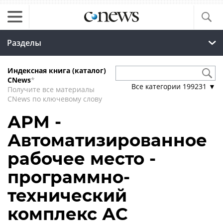
Разделы
Индексная книга (каталог)
CNews
*
Все категории
199231
▼
Получите все материалы
CNews по ключевому слову
АРМ -
Автоматизированное
рабочее место -
программно-
технический
комплекс АС