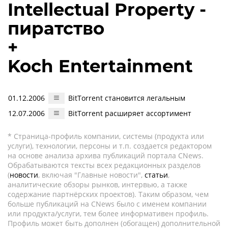
Intellectual Property -
пиратство
+
Koch Entertainment
01.12.2006
BitTorrent становится легальным
12.07.2006
BitTorrent расширяет ассортимент
* Страница-профиль компании, системы (продукта или
услуги), технологии, персоны и т.п. создается редактором
на основе анализа архива публикаций портала CNews.
Обрабатываются тексты всех редакционных разделов
(
новости
, включая "Главные новости",
статьи
,
аналитические обзоры рынков, интервью, а также
содержание партнёрских проектов). Таким образом, чем
больше публикаций на CNews было с именем компании
или продукта/услуги, тем более информативен профиль.
Профиль может быть дополнен (обогащен) дополнительной