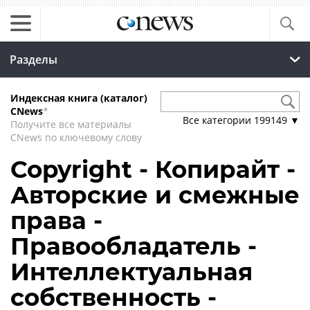
Разделы
Индексная книга (каталог)
CNews
*
Все категории
199149
▼
Получите все материалы
CNews по ключевому слову
Copyright - Копирайт -
Авторские и смежные
права -
Правообладатель -
Интеллектуальная
собственность -