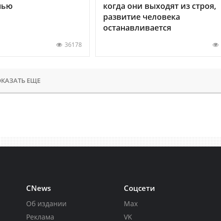
нью
когда они выходят из строя,
развитие человека
останавливается
36178
КАЗАТЬ ЕЩЕ
CNews
Соцсети
Об издании
Max
Реклама
VK