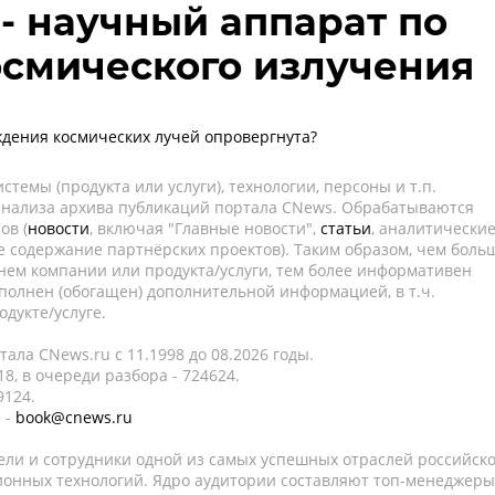
 - научный аппарат по
смического излучения
дения космических лучей опровергнута?
темы (продукта или услуги), технологии, персоны и т.п.
 анализа архива публикаций портала CNews. Обрабатываются
ов (
новости
, включая "Главные новости",
статьи
, аналитически
е содержание партнёрских проектов). Таким образом, чем боль
нем компании или продукта/услуги, тем более информативен
полнен (обогащен) дополнительной информацией, в т.ч.
дукте/услуге.
ала CNews.ru c 11.1998 до 08.2026 годы.
8, в очереди разбора - 724624.
9124.
 -
book@cnews.ru
ели и сотрудники одной из самых успешных отраслей российск
онных технологий. Ядро аудитории составляют топ-менеджеры