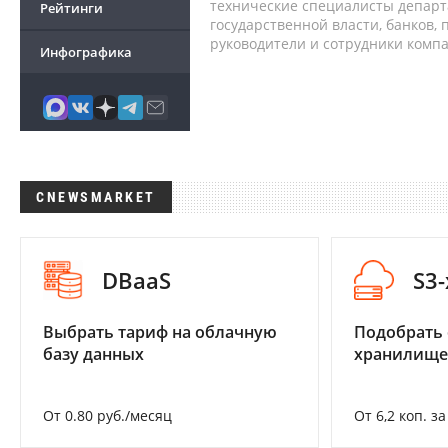
технические специалисты депар
Рейтинги
государственной власти, банков,
руководители и сотрудники комп
Инфографика
CNEWSMARKET
DBaaS
S3
Выбрать тариф на облачную
Подобрать
базу данных
хранилище
От 0.80 руб./месяц
От 6,2 коп. з