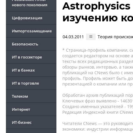
Astrophysics
нового поколения
изучению ко
Цифровизация
Импортозамещение
04.03.2011
Теория происхож
Безопасность
* Страница-профиль компании, сис
создается редактором на основе
ИТ в госсекторе
тексты всех редакционных раздел
обзоры рынков, интервью, а такж
ИТ в банках
публикаций на CNews было с име
профиль. Профиль может быть до
ИТ в торговле
презентацией о компании или про
Обработан архив публикаций порт
Телеком
Ключевых фраз выявлено - 146301
Создано именных указателей - 19
Интернет
Редакция Индексной книги CNews
ИТ-бизнес
Читатели CNews — это руководит
экономики: индустрии информаци