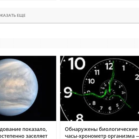
КАЗАТЬ ЕЩЕ
дование показало,
Обнаружены биологические
остепенно заселяет
часы-хронометр организма 