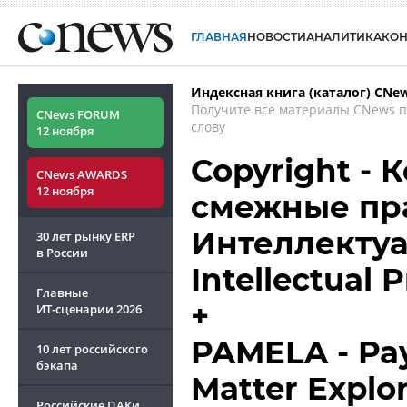
ГЛАВНАЯ
НОВОСТИ
АНАЛИТИКА
КО
Индексная книга (каталог) CNe
Получите все материалы CNews 
CNews FORUM
слову
12 ноября
Copyright - 
CNews AWARDS
12 ноября
смежные пра
Интеллектуа
30 лет рынку ERP
в России
Intellectual 
Главные
+
ИТ-сценарии
2026
PAMELA - Pay
10 лет российского
бэкапа
Matter Explor
Российские ПАКи