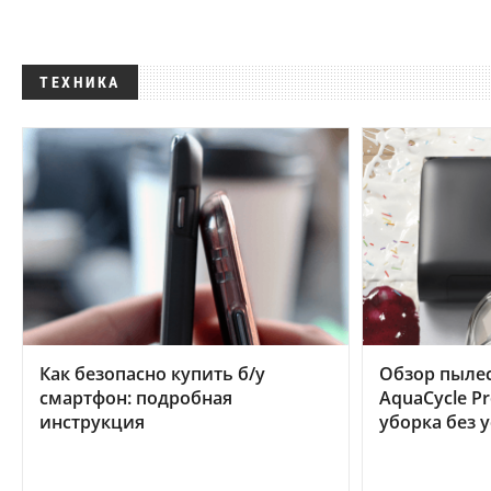
ТЕХНИКА
Как безопасно купить б/у
Обзор пылес
смартфон: подробная
AquaCycle Pr
инструкция
уборка без 