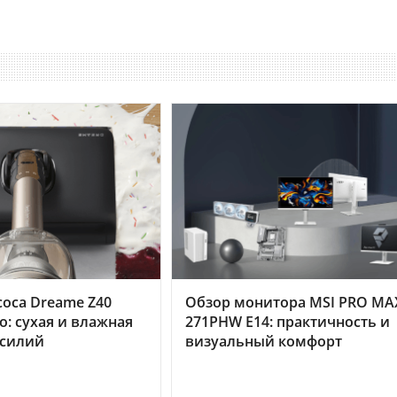
оса Dreame Z40
Обзор монитора MSI PRO MA
o: сухая и влажная
271PHW E14: практичность и
усилий
визуальный комфорт