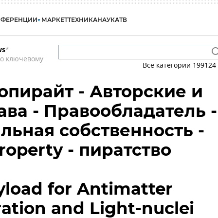
НФЕРЕНЦИИ
МАРКЕТ
ТЕХНИКА
НАУКА
ТВ
ws
*
по ключевому
Все категории
199124
Копирайт - Авторские и
ва - Правообладатель -
льная собственность -
Property - пиратство
load for Antimatter
ation and Light-nuclei