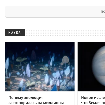
ПО
НАУКА
Почему эволюция
Новое иссле
застопорилась на миллионы
что Земля п