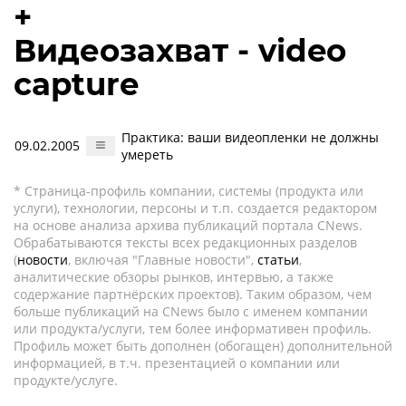
+
Видеозахват - video
capture
Практика: ваши видеопленки не должны
09.02.2005
умереть
* Страница-профиль компании, системы (продукта или
услуги), технологии, персоны и т.п. создается редактором
на основе анализа архива публикаций портала CNews.
Обрабатываются тексты всех редакционных разделов
(
новости
, включая "Главные новости",
статьи
,
аналитические обзоры рынков, интервью, а также
содержание партнёрских проектов). Таким образом, чем
больше публикаций на CNews было с именем компании
или продукта/услуги, тем более информативен профиль.
Профиль может быть дополнен (обогащен) дополнительной
информацией, в т.ч. презентацией о компании или
продукте/услуге.