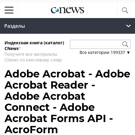
Разделы
Индексная книга (каталог)
CNews
*
Все категории
199337
▼
Получите все материалы
CNews по ключевому слову
Adobe Acrobat - Adobe
Acrobat Reader -
Adobe Acrobat
Connect - Adobe
Acrobat Forms API -
AcroForm