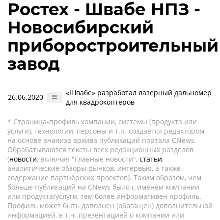
Ростех - Швабе НПЗ -
Новосибирский
приборостроительный
завод
«Швабе» разработал лазерный дальномер
26.06.2020
для квадрокоптеров
* Страница-профиль компании, системы (продукта или
услуги), технологии, персоны и т.п. создается редактором
на основе анализа архива публикаций портала CNews.
Обрабатываются тексты всех редакционных разделов
(
новости
, включая "Главные новости",
статьи
,
аналитические обзоры рынков, интервью, а также
содержание партнёрских проектов). Таким образом, чем
больше публикаций на CNews было с именем компании
или продукта/услуги, тем более информативен профиль.
Профиль может быть дополнен (обогащен) дополнительной
информацией, в т.ч. презентацией о компании или