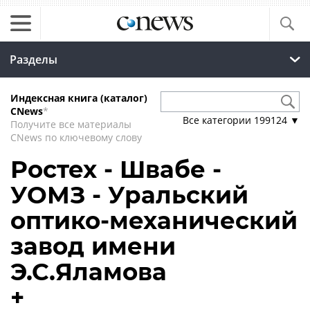
Разделы
Индексная книга (каталог)
CNews
*
Все категории
199124
▼
Получите все материалы
CNews по ключевому слову
Ростех - Швабе -
УОМЗ - Уральский
оптико-механический
завод имени
Э.С.Яламова
+