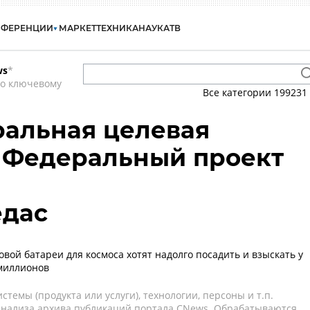
НФЕРЕНЦИИ
МАРКЕТ
ТЕХНИКА
НАУКА
ТВ
ws
*
по ключевому
Все категории
199231
ральная целевая
 Федеральный проект
едас
вой батареи для космоса хотят надолго посадить и взыскать у
миллионов
темы (продукта или услуги), технологии, персоны и т.п.
 анализа архива публикаций портала CNews. Обрабатываются