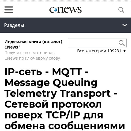
Разделы
Индексная книга (каталог)
CNews
*
Все категории
199231
▼
Получите все материалы
CNews по ключевому слову
IP-сеть - MQTT -
Message Queuing
Telemetry Transport -
Сетевой протокол
поверх TCP/IP для
обмена сообщениями