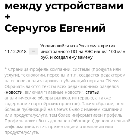
между устройствами
+
Серчугов Евгений
Уволившийся из «Росатома» критик
11.12.2018
иностранного ПО на АЭС нашел 100 млн
руб. и создал ему замену
* Страница-профиль компании, системы (продукта или
услуги), технологии, персоны и т.п. создается редактором
на основе анализа архива публикаций портала CNews.
Обрабатываются тексты всех редакционных разделов
(
новости
, включая "Главные новости",
статьи
,
аналитические обзоры рынков, интервью, а также
содержание партнёрских проектов). Таким образом, чем
больше публикаций на CNews было с именем компании
или продукта/услуги, тем более информативен профиль.
Профиль может быть дополнен (обогащен) дополнительной
информацией, в т.ч. презентацией о компании или
продукте/услуге.