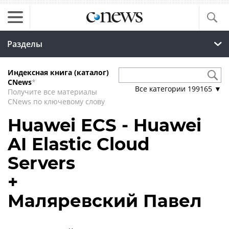
Разделы
Индексная книга (каталог)
CNews
*
Все категории
199165
▼
Получите все материалы
CNews по ключевому слову
Huawei ECS - Huawei
AI Elastic Cloud
Servers
+
Маляревский Павел