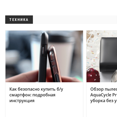
ТЕХНИКА
Как безопасно купить б/у
Обзор пылес
смартфон: подробная
AquaCycle Pr
инструкция
уборка без 