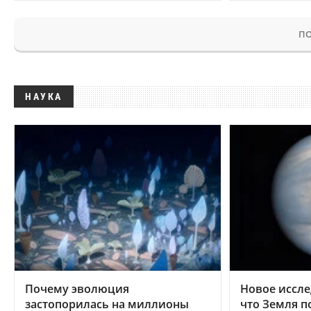
ПО
НАУКА
Почему эволюция
Новое иссле
застопорилась на миллионы
что Земля п