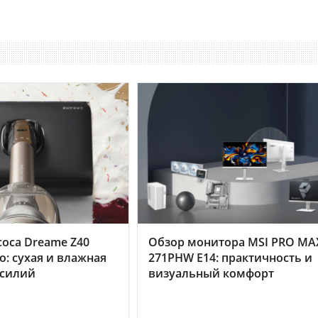
оса Dreame Z40
Обзор монитора MSI PRO MA
o: сухая и влажная
271PHW E14: практичность и
усилий
визуальный комфорт