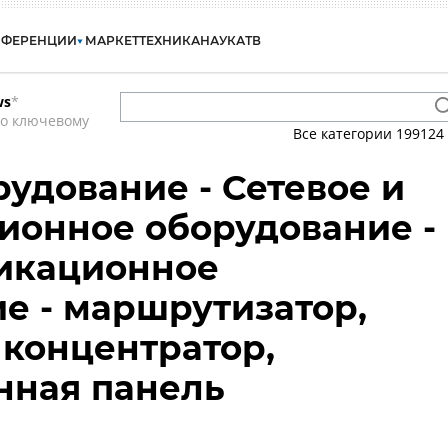
НФЕРЕНЦИИ
МАРКЕТ
ТЕХНИКА
НАУКА
ТВ
ws
*
по ключевому
Все категории
199124
рудование - Сетевое и
ионное оборудование -
икационное
е - маршрутизатор,
 концентратор,
нная панель