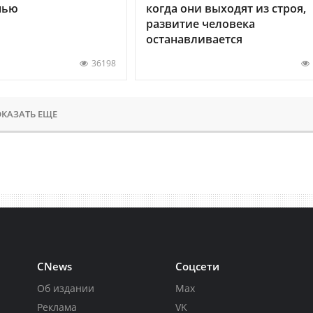
нью
когда они выходят из строя,
развитие человека
останавливается
36198
КАЗАТЬ ЕЩЕ
CNews
Соцсети
Об издании
Max
Реклама
VK