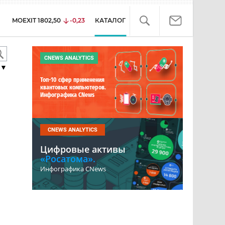
MOEXIT
1802,50
-0,23
КАТАЛОГ
CNEWS ANALYTICS
▼
Топ-10 сфер применения
квантовых компьютеров.
Инфографика CNews
CNEWS ANALYTICS
Цифровые активы
«Росатома».
Инфографика CNews