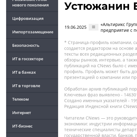
Устюжанин 
нового поколения
Цифровизация
«Альтирикс Груп
19.06.2025
предприятие с 
Импортозамещение
* Страница-профиль компании, сис
Безопасность
создается редактором на основе
тексты всех редакционных раздел
ИТ в госсекторе
обзоры рынков, интервью, а такж
публикаций на CNews было с име
профиль. Профиль может быть до
ИТ в банках
презентацией о компании или про
ИТ в торговле
Обработан архив публикаций порт
Ключевых фраз выявлено - 146301
Телеком
Создано именных указателей - 19
Редакция Индексной книги CNews
Интернет
Читатели CNews — это руководит
экономики: индустрии информаци
ИТ-бизнес
технические специалисты депар
государственной власти, банков,