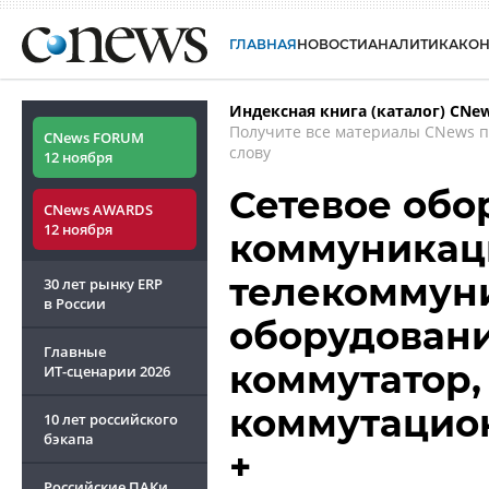
ГЛАВНАЯ
НОВОСТИ
АНАЛИТИКА
КО
Индексная книга (каталог) CNe
Получите все материалы CNews 
CNews FORUM
слову
12 ноября
Сетевое обо
CNews AWARDS
12 ноября
коммуникац
телекоммун
30 лет рынку ERP
в России
оборудовани
Главные
коммутатор,
ИТ-сценарии
2026
коммутацио
10 лет российского
бэкапа
+
Российские ПАКи