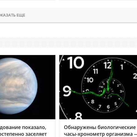
КАЗАТЬ ЕЩЕ
дование показало,
Обнаружены биологические
остепенно заселяет
часы-хронометр организма 