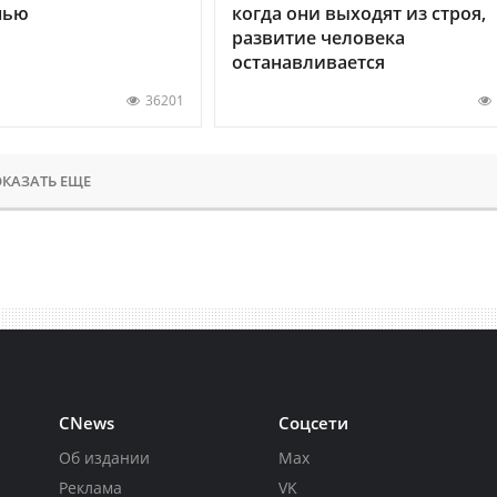
нью
когда они выходят из строя,
развитие человека
останавливается
36201
КАЗАТЬ ЕЩЕ
CNews
Соцсети
Об издании
Max
Реклама
VK