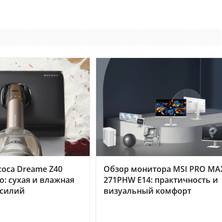
оса Dreame Z40
Обзор монитора MSI PRO MA
o: сухая и влажная
271PHW E14: практичность и
усилий
визуальный комфорт