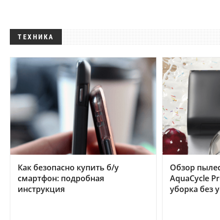
ТЕХНИКА
Как безопасно купить б/у
Обзор пылес
смартфон: подробная
AquaCycle Pr
инструкция
уборка без 