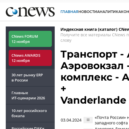
ГЛАВНАЯ
НОВОСТИ
АНАЛИТИКА
КО
Индексная книга (каталог) CNe
Получите все материалы CNews 
CNews FORUM
слову
12 ноября
Транспорт - 
CNews AWARDS
12 ноября
Аэровокзал 
комплекс - 
30 лет рынку ERP
в России
+
Главные
Vanderlande 
ИТ-сценарии
2026
10 лет российского
бэкапа
«Почта России» 
03.04.2024
западного софта
Российские ПАКи
Аэропорт Домоде