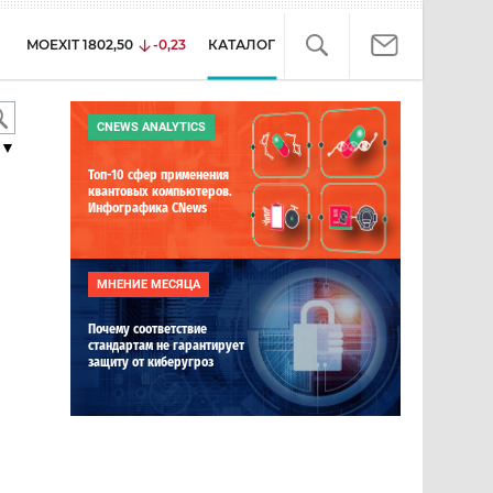
MOEXIT
1802,50
-0,23
КАТАЛОГ
CNEWS ANALYTICS
▼
Топ-10 сфер применения
квантовых компьютеров.
Инфографика CNews
МНЕНИЕ МЕСЯЦА
Почему соответствие
стандартам не гарантирует
защиту от киберугроз