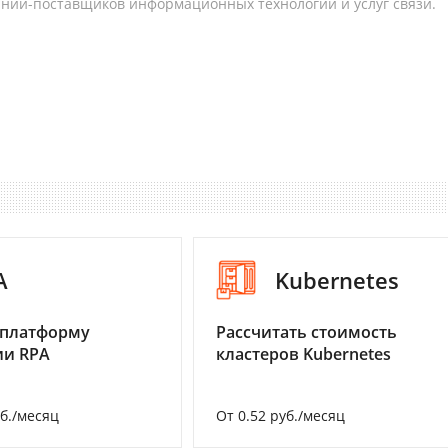
аний-поставщиков информационных технологий и услуг связи.
A
Kubernetes
 платформу
Рассчитать стоимость
ии RPA
кластеров Kubernetes
уб./месяц
От 0.52 руб./месяц