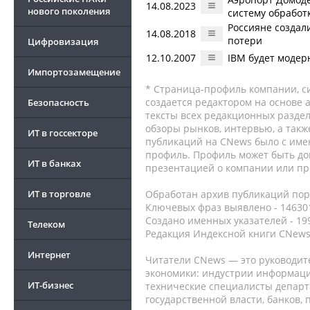
14.08.2023
нового поколения
систему обработ
Россияне создал
14.08.2018
потери
Цифровизация
12.10.2007
IBM будет модер
Импортозамещение
* Страница-профиль компании, сис
создается редактором на основе
Безопасность
тексты всех редакционных раздел
обзоры рынков, интервью, а такж
ИТ в госсекторе
публикаций на CNews было с име
профиль. Профиль может быть до
ИТ в банках
презентацией о компании или про
ИТ в торговле
Обработан архив публикаций порт
Ключевых фраз выявлено - 146301
Создано именных указателей - 19
Телеком
Редакция Индексной книги CNews
Интернет
Читатели CNews — это руководит
экономики: индустрии информаци
ИТ-бизнес
технические специалисты депар
государственной власти, банков,