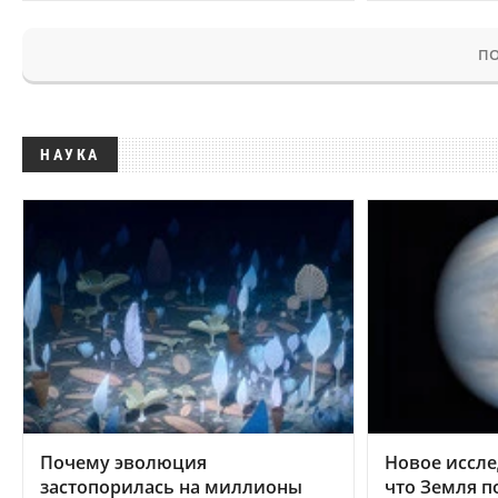
ПО
НАУКА
Почему эволюция
Новое иссле
застопорилась на миллионы
что Земля п