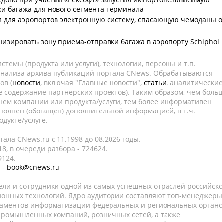
ки багажа для нового сегмента терминала
и для аэропортов электронную систему, спасающую чемоданы о
низировать зону приема-отправки багажа в аэропорту Schiphol
темы (продукта или услуги), технологии, персоны и т.п.
 анализа архива публикаций портала CNews. Обрабатываются
ов (
новости
, включая "Главные новости",
статьи
, аналитически
е содержание партнёрских проектов). Таким образом, чем боль
нем компании или продукта/услуги, тем более информативен
полнен (обогащен) дополнительной информацией, в т.ч.
дукте/услуге.
ала CNews.ru c 11.1998 до 08.2026 годы.
8, в очереди разбора - 724624.
9124.
 -
book@cnews.ru
ели и сотрудники одной из самых успешных отраслей российск
онных технологий. Ядро аудитории составляют топ-менеджеры
таментов информатизации федеральных и региональных орган
 промышленных компаний, розничных сетей, а также