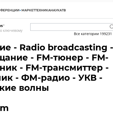
НФЕРЕНЦИИ
МАРКЕТ
ТЕХНИКА
НАУКА
ТВ
ws
*
по ключевому
Все категории
199231
 - Radio broadcasting 
ание - FM-тюнер - FM-
ик - FM-трансмиттер -
ик - ФМ-радио - УКВ -
кие волны
am