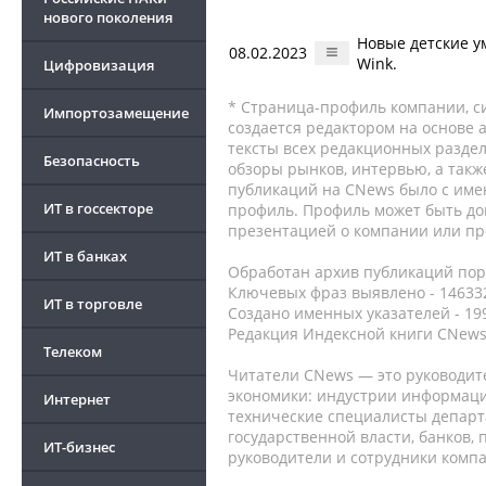
нового поколения
Новые детские у
08.02.2023
Wink.
Цифровизация
* Страница-профиль компании, сис
Импортозамещение
создается редактором на основе
тексты всех редакционных раздел
Безопасность
обзоры рынков, интервью, а такж
публикаций на CNews было с име
ИТ в госсекторе
профиль. Профиль может быть до
презентацией о компании или про
ИТ в банках
Обработан архив публикаций порт
Ключевых фраз выявлено - 146332
ИТ в торговле
Создано именных указателей - 19
Редакция Индексной книги CNews
Телеком
Читатели CNews — это руководит
экономики: индустрии информаци
Интернет
технические специалисты депар
государственной власти, банков,
ИТ-бизнес
руководители и сотрудники комп