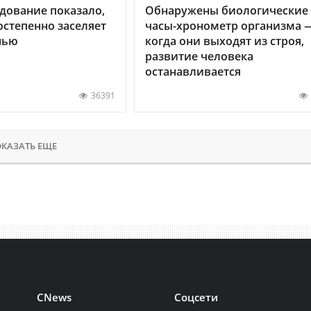
дование показало,
Обнаружены биологические
остепенно заселяет
часы-хронометр организма 
нью
когда они выходят из строя,
развитие человека
останавливается
36391
КАЗАТЬ ЕЩЕ
CNews
Соцсети