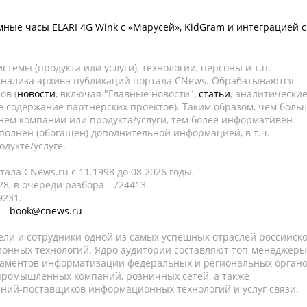
мные часы ELARI 4G Wink с «Марусей», KidGram и интеграцией с
темы (продукта или услуги), технологии, персоны и т.п.
 анализа архива публикаций портала CNews. Обрабатываются
ов (
новости
, включая "Главные новости",
статьи
, аналитически
е содержание партнёрских проектов). Таким образом, чем боль
нем компании или продукта/услуги, тем более информативен
полнен (обогащен) дополнительной информацией, в т.ч.
дукте/услуге.
ала CNews.ru c 11.1998 до 08.2026 годы.
8, в очереди разбора - 724413.
9231.
 -
book@cnews.ru
ели и сотрудники одной из самых успешных отраслей российск
онных технологий. Ядро аудитории составляют топ-менеджеры
таментов информатизации федеральных и региональных орган
 промышленных компаний, розничных сетей, а также
аний-поставщиков информационных технологий и услуг связи.