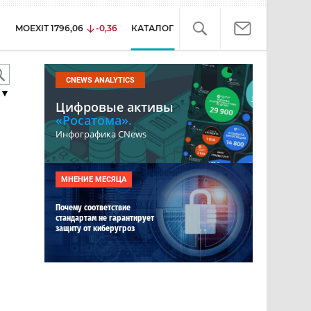
MOEXIT
1796,06
-0,36
КАТАЛОГ
CNEWS ANALYTICS
▼
Цифровые активы
«Росатома».
-
Инфографика CNews
МНЕНИЕ МЕСЯЦА
Почему соответствие
стандартам не гарантирует
защиту от киберугроз