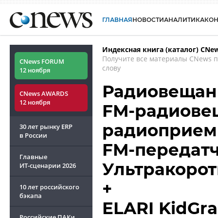
ГЛАВНАЯ
НОВОСТИ
АНАЛИТИКА
КО
Индексная книга (каталог) CNe
Получите все материалы CNews 
CNews FORUM
слову
12 ноября
Радиовещание
CNews AWARDS
12 ноября
FM-радиовещ
радиоприемн
30 лет рынку ERP
в России
FM-передатч
Главные
Ультракорот
ИТ-сценарии
2026
+
10 лет российского
бэкапа
ELARI KidGr
Российские ПАКи