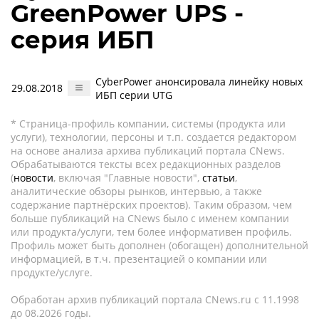
GreenPower UPS -
серия ИБП
CyberPower анонсировала линейку новых
29.08.2018
ИБП серии UTG
* Страница-профиль компании, системы (продукта или
услуги), технологии, персоны и т.п. создается редактором
на основе анализа архива публикаций портала CNews.
Обрабатываются тексты всех редакционных разделов
(
новости
, включая "Главные новости",
статьи
,
аналитические обзоры рынков, интервью, а также
содержание партнёрских проектов). Таким образом, чем
больше публикаций на CNews было с именем компании
или продукта/услуги, тем более информативен профиль.
Профиль может быть дополнен (обогащен) дополнительной
информацией, в т.ч. презентацией о компании или
продукте/услуге.
Обработан архив публикаций портала CNews.ru c 11.1998
до 08.2026 годы.