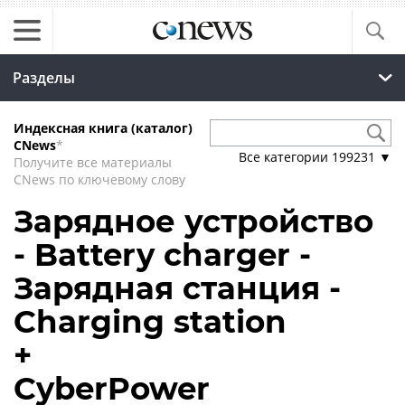
Разделы
Индексная книга (каталог)
CNews
*
Все категории
199231
▼
Получите все материалы
CNews по ключевому слову
Зарядное устройство
- Battery charger -
Зарядная станция -
Charging station
+
CyberPower