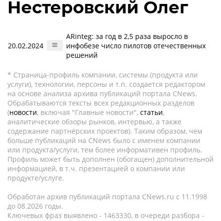
Нестеровский Олег
ARinteg: за год в 2,5 раза выросло в
20.02.2024
инфобезе число пилотов отечественных
решений
* Страница-профиль компании, системы (продукта или
услуги), технологии, персоны и т.п. создается редактором
на основе анализа архива публикаций портала CNews.
Обрабатываются тексты всех редакционных разделов
(
новости
, включая "Главные новости",
статьи
,
аналитические обзоры рынков, интервью, а также
содержание партнёрских проектов). Таким образом, чем
больше публикаций на CNews было с именем компании
или продукта/услуги, тем более информативен профиль.
Профиль может быть дополнен (обогащен) дополнительной
информацией, в т.ч. презентацией о компании или
продукте/услуге.
Обработан архив публикаций портала CNews.ru c 11.1998
до 08.2026 годы.
Ключевых фраз выявлено - 1463330, в очереди разбора -