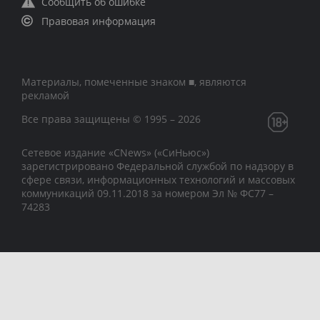
Сообщить об ошибке
Правовая информация
Материалы, помеченные знаком ■, являются
рекламой
Все права защищены © 1995 – 2026
Сетевое издание «CNews» («СиНьюс»)
зарегистрировано Федеральной службой по надзору в
сфере связи, информационных технологий и массовых
коммуникаций 09.11.2018 за номером Эл № ФС77 –
74283