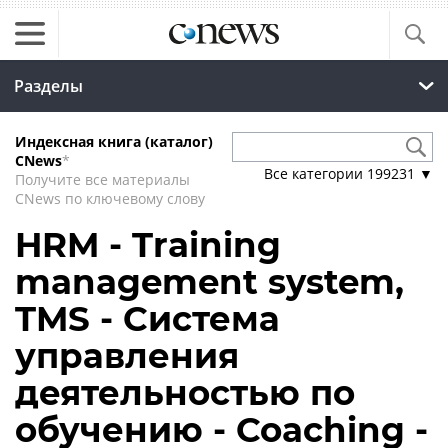
Разделы
Индексная книга (каталог)
CNews
*
Все категории
199231
▼
Получите все материалы
CNews по ключевому слову
HRM - Training
management system,
TMS - Система
управления
деятельностью по
обучению - Coaching -