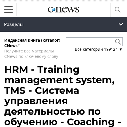
Разделы
Индексная книга (каталог)
CNews
*
Все категории
199124
▼
Получите все материалы
CNews по ключевому слову
HRM - Training
management system,
TMS - Система
управления
деятельностью по
обучению - Coaching -