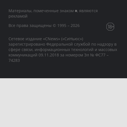
Материалы, помеченные знаком ■, являются
рекламой
Все права защищены © 1995 – 2026
Сетевое издание «CNews» («СиНьюс»)
зарегистрировано Федеральной службой по надзору в
сфере связи, информационных технологий и массовых
коммуникаций 09.11.2018 за номером Эл № ФС77 –
74283