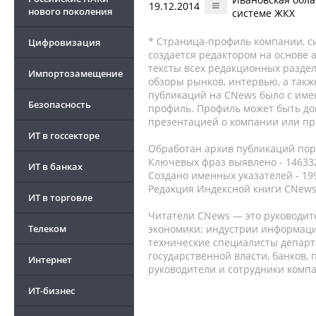
19.12.2014
нового поколения
системе ЖКХ
* Страница-профиль компании, сис
Цифровизация
создается редактором на основе
тексты всех редакционных раздел
Импортозамещение
обзоры рынков, интервью, а такж
публикаций на CNews было с име
Безопасность
профиль. Профиль может быть до
презентацией о компании или про
ИТ в госсекторе
Обработан архив публикаций порт
Ключевых фраз выявлено - 146332
ИТ в банках
Создано именных указателей - 19
Редакция Индексной книги CNews
ИТ в торговле
Читатели CNews — это руководит
Телеком
экономики: индустрии информаци
технические специалисты депар
государственной власти, банков,
Интернет
руководители и сотрудники комп
ИТ-бизнес