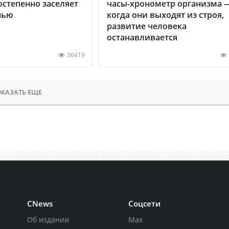
остепенно заселяет
часы-хронометр организма 
нью
когда они выходят из строя,
развитие человека
останавливается
36419
КАЗАТЬ ЕЩЕ
CNews
Соцсети
Об издании
Max