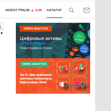
MOEXIT
1796,06
-0,36
КАТАЛОГ
CNEWS ANALYTICS
▼
Цифровые активы
«Росатома».
Инфографика CNews
CNEWS ANALYTICS
Топ-10 сфер применения
квантовых компьютеров.
Инфографика CNews