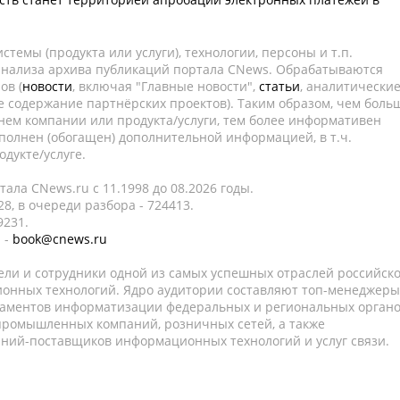
темы (продукта или услуги), технологии, персоны и т.п.
 анализа архива публикаций портала CNews. Обрабатываются
ов (
новости
, включая "Главные новости",
статьи
, аналитически
е содержание партнёрских проектов). Таким образом, чем боль
нем компании или продукта/услуги, тем более информативен
полнен (обогащен) дополнительной информацией, в т.ч.
дукте/услуге.
ала CNews.ru c 11.1998 до 08.2026 годы.
8, в очереди разбора - 724413.
9231.
 -
book@cnews.ru
ели и сотрудники одной из самых успешных отраслей российск
онных технологий. Ядро аудитории составляют топ-менеджеры
таментов информатизации федеральных и региональных орган
 промышленных компаний, розничных сетей, а также
аний-поставщиков информационных технологий и услуг связи.