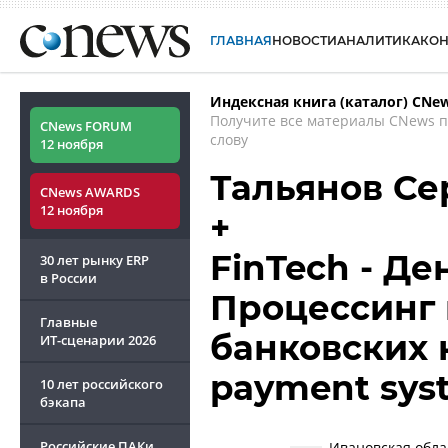
ГЛАВНАЯ
НОВОСТИ
АНАЛИТИКА
КО
Индексная книга (каталог) CNe
Получите все материалы CNews 
CNews FORUM
слову
12 ноября
Тальянов Се
CNews AWARDS
12 ноября
+
FinTech - Д
30 лет рынку ERP
в России
Процессинг 
Главные
банковских к
ИТ-сценарии
2026
payment sys
10 лет российского
бэкапа
Российские ПАКи
Ивановская обла