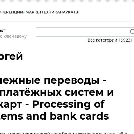
НФЕРЕНЦИИ
МАРКЕТ
ТЕХНИКА
НАУКА
ТВ
ws
*
по ключевому
Все категории
199231
ргей
енежные переводы -
платёжных систем и
арт - Processing of
tems and bank cards
сть станет территорией апробации электронных платежей в