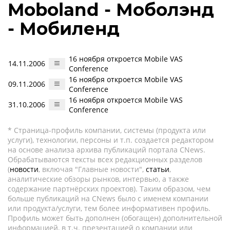
Moboland - Моболэнд
- Мобиленд
16 ноября откроется Mobile VAS
14.11.2006
Conference
16 ноября откроется Mobile VAS
09.11.2006
Conference
16 ноября откроется Mobile VAS
31.10.2006
Conference
* Страница-профиль компании, системы (продукта или
услуги), технологии, персоны и т.п. создается редактором
на основе анализа архива публикаций портала CNews.
Обрабатываются тексты всех редакционных разделов
(
новости
, включая "Главные новости",
статьи
,
аналитические обзоры рынков, интервью, а также
содержание партнёрских проектов). Таким образом, чем
больше публикаций на CNews было с именем компании
или продукта/услуги, тем более информативен профиль.
Профиль может быть дополнен (обогащен) дополнительной
информацией, в т.ч. презентацией о компании или