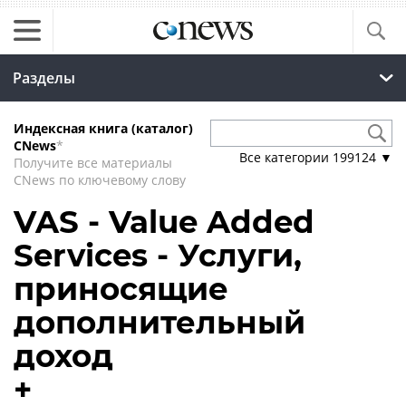
Разделы
Индексная книга (каталог)
CNews
*
Все категории
199124
▼
Получите все материалы
CNews по ключевому слову
VAS - Value Added
Services - Услуги,
приносящие
дополнительный
доход
+