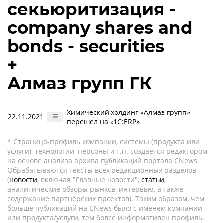
секьюритизация -
company shares and
bonds - securities
+
Алмаз групп ГК
Химический холдинг «Алмаз групп»
22.11.2021
перешел на «1С:ERP»
* Страница-профиль компании, системы (продукта или
услуги), технологии, персоны и т.п. создается редактором
на основе анализа архива публикаций портала CNews.
Обрабатываются тексты всех редакционных разделов
(
новости
, включая "Главные новости",
статьи
,
аналитические обзоры рынков, интервью, а также
содержание партнёрских проектов). Таким образом, чем
больше публикаций на CNews было с именем компании
или продукта/услуги, тем более информативен профиль.