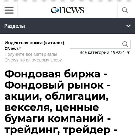
Разделы
Индексная книга (каталог)
CNews
*
Все категории
199231
▼
Получите все материалы
CNews по ключевому слову
Фондовая биржа -
Фондовый рынок -
акции, облигации,
векселя, ценные
бумаги компаний -
трейдинг, трейдер -