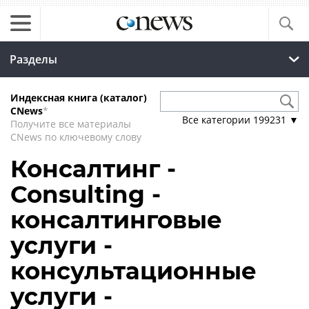
Разделы
Индексная книга (каталог)
CNews
*
Все категории
199231
▼
Получите все материалы
CNews по ключевому слову
Консалтинг -
Consulting -
консалтинговые
услуги -
консультационные
услуги -