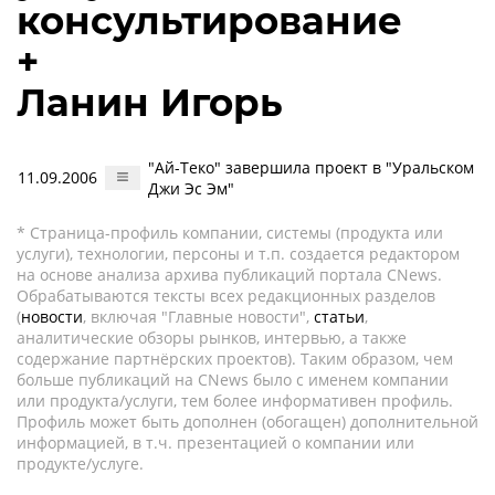
консультирование
+
Ланин Игорь
"Ай-Теко" завершила проект в "Уральском
11.09.2006
Джи Эс Эм"
* Страница-профиль компании, системы (продукта или
услуги), технологии, персоны и т.п. создается редактором
на основе анализа архива публикаций портала CNews.
Обрабатываются тексты всех редакционных разделов
(
новости
, включая "Главные новости",
статьи
,
аналитические обзоры рынков, интервью, а также
содержание партнёрских проектов). Таким образом, чем
больше публикаций на CNews было с именем компании
или продукта/услуги, тем более информативен профиль.
Профиль может быть дополнен (обогащен) дополнительной
информацией, в т.ч. презентацией о компании или
продукте/услуге.