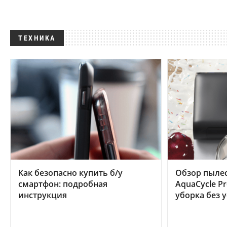
ТЕХНИКА
Как безопасно купить б/у
Обзор пылес
смартфон: подробная
AquaCycle Pr
инструкция
уборка без 