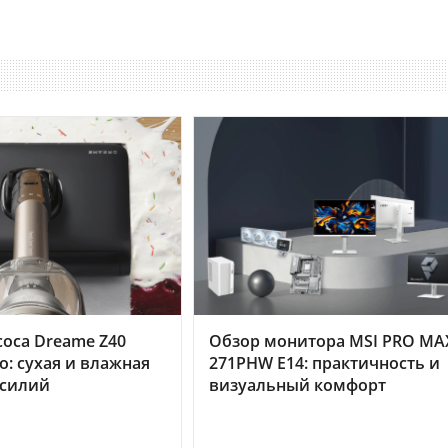
оса Dreame Z40
Обзор монитора MSI PRO MA
o: сухая и влажная
271PHW E14: практичность и
усилий
визуальный комфорт