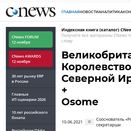
ГЛАВНАЯ
НОВОСТИ
АНАЛИТИКА
КО
Индексная книга (каталог) CNe
Получите все материалы CNews 
CNews FORUM
слову
12 ноября
Великобрита
CNews AWARDS
12 ноября
Королевство
Северной И
30 лет рынку ERP
в России
+
Главные
Osome
ИТ-сценарии
2026
10 лет российского
бэкапа
Сооснователь «Ро
10.06.2021
секретарши
Российские ПАКи