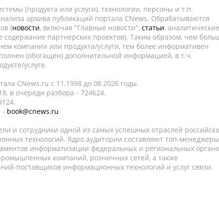
темы (продукта или услуги), технологии, персоны и т.п.
 анализа архива публикаций портала CNews. Обрабатываются
ов (
новости
, включая "Главные новости",
статьи
, аналитически
е содержание партнёрских проектов). Таким образом, чем боль
нем компании или продукта/услуги, тем более информативен
полнен (обогащен) дополнительной информацией, в т.ч.
дукте/услуге.
ала CNews.ru c 11.1998 до 08.2026 годы.
8, в очереди разбора - 724624.
9124.
 -
book@cnews.ru
ели и сотрудники одной из самых успешных отраслей российск
онных технологий. Ядро аудитории составляют топ-менеджеры
таментов информатизации федеральных и региональных орган
 промышленных компаний, розничных сетей, а также
аний-поставщиков информационных технологий и услуг связи.