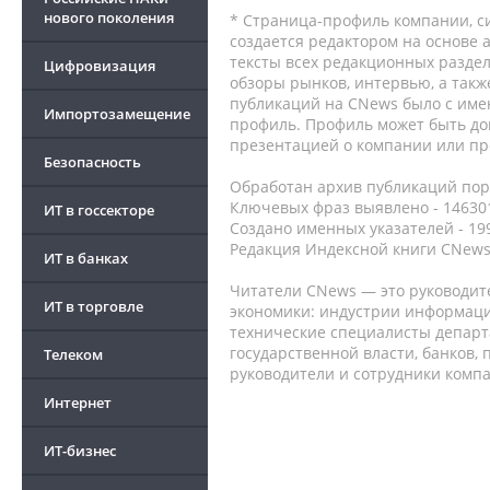
нового поколения
* Страница-профиль компании, сис
создается редактором на основе
тексты всех редакционных раздел
Цифровизация
обзоры рынков, интервью, а такж
публикаций на CNews было с име
Импортозамещение
профиль. Профиль может быть до
презентацией о компании или про
Безопасность
Обработан архив публикаций порт
Ключевых фраз выявлено - 146301
ИТ в госсекторе
Создано именных указателей - 19
Редакция Индексной книги CNews
ИТ в банках
Читатели CNews — это руководит
ИТ в торговле
экономики: индустрии информаци
технические специалисты депар
государственной власти, банков,
Телеком
руководители и сотрудники комп
Интернет
ИТ-бизнес