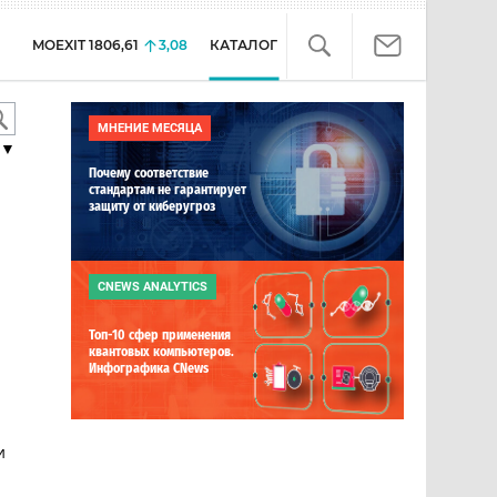
MOEXIT
1806,61
3,08
КАТАЛОГ
МНЕНИЕ МЕСЯЦА
▼
Почему соответствие
стандартам не гарантирует
защиту от киберугроз
CNEWS ANALYTICS
Топ-10 сфер применения
квантовых компьютеров.
Инфографика CNews
и