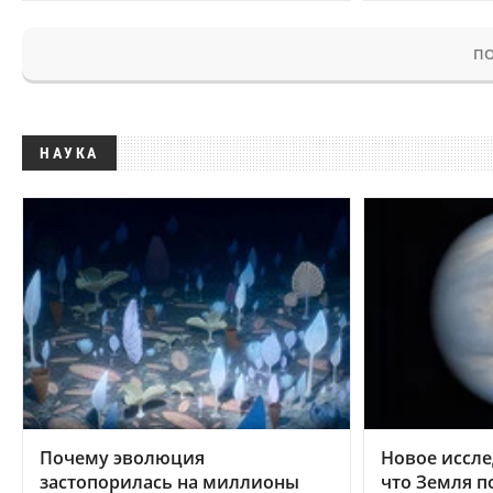
ПО
НАУКА
Почему эволюция
Новое иссле
застопорилась на миллионы
что Земля п