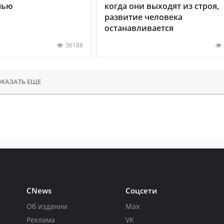
нью
когда они выходят из строя,
развитие человека
останавливается
36188
КАЗАТЬ ЕЩЕ
CNews
Соцсети
Об издании
Max
Реклама
VK