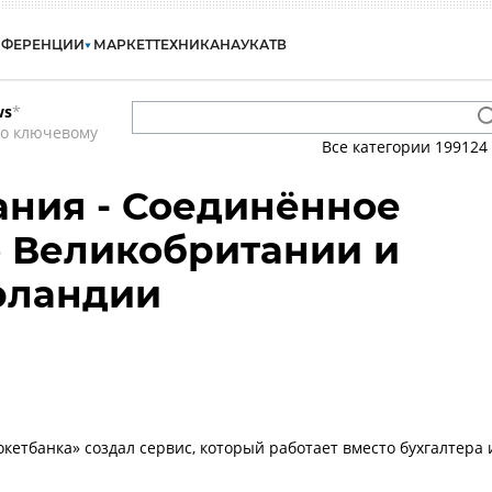
НФЕРЕНЦИИ
МАРКЕТ
ТЕХНИКА
НАУКА
ТВ
ws
*
по ключевому
Все категории
199124
ния - Соединённое
 Великобритании и
рландии
кетбанка» создал сервис, который работает вместо бухгалтера 