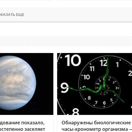
КАЗАТЬ ЕЩЕ
дование показало,
Обнаружены биологические
остепенно заселяет
часы-хронометр организма 