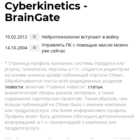
Cyberkinetics -
BrainGate
10.02.2012
Нейротехнологии вступают в войну
Управлять ПК с помощью мысли можно
14.10.2004
уже сейчас
* Страница-профиль компании, системы (продукта или
услуги), технологии, персоны и т.п. создается редактором
на основе анализа архива публикаций портала CNews.
Обрабатываются тексты всех редакционных разделов
(
новости
, включая "Главные новости",
статьи
,
аналитические обзоры рынков, интервью, а также
содержание партнёрских проектов). Таким образом, чем
больше публикаций на CNews было с именем компании
или продукта/услуги, тем более информативен профиль.
Профиль может быть дополнен (обогащен) дополнительной
информацией, в т.ч. презентацией о компании или
продукте/услуге.