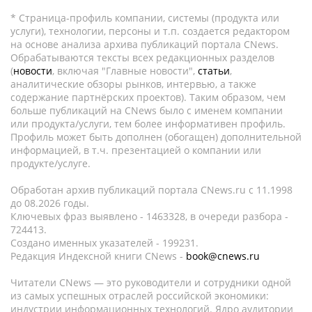
* Страница-профиль компании, системы (продукта или
услуги), технологии, персоны и т.п. создается редактором
на основе анализа архива публикаций портала CNews.
Обрабатываются тексты всех редакционных разделов
(
новости
, включая "Главные новости",
статьи
,
аналитические обзоры рынков, интервью, а также
содержание партнёрских проектов). Таким образом, чем
больше публикаций на CNews было с именем компании
или продукта/услуги, тем более информативен профиль.
Профиль может быть дополнен (обогащен) дополнительной
информацией, в т.ч. презентацией о компании или
продукте/услуге.
Обработан архив публикаций портала CNews.ru c 11.1998
до 08.2026 годы.
Ключевых фраз выявлено - 1463328, в очереди разбора -
724413.
Создано именных указателей - 199231.
Редакция Индексной книги CNews -
book@cnews.ru
Читатели CNews — это руководители и сотрудники одной
из самых успешных отраслей российской экономики:
индустрии информационных технологий. Ядро аудитории