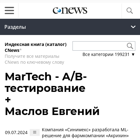
Разделы
Индексная книга (каталог)
CNews
*
Все категории
199231
▼
Получите все материалы
CNews по ключевому слову
MarTech - A/B-
тестирование
+
Маслов Евгений
Компания «Синимекс» разработала ML-
09.07.2024
решение для фармкомпании «Акрихин»