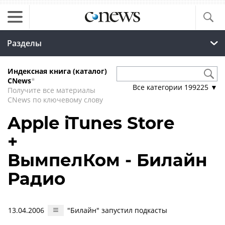
Разделы
Индексная книга (каталог)
CNews
*
Все категории
199225
▼
Получите все материалы
CNews по ключевому слову
Apple iTunes Store
+
ВымпелКом - Билайн
Радио
13.04.2006
"Билайн" запустил подкасты