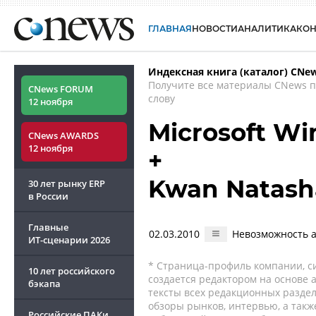
ГЛАВНАЯ
НОВОСТИ
АНАЛИТИКА
КО
Индексная книга (каталог) CNe
Получите все материалы CNews 
CNews FORUM
слову
12 ноября
Microsoft Wi
CNews AWARDS
12 ноября
+
Kwan Natash
30 лет рынку ERP
в России
Главные
02.03.2010
Невозможность а
ИТ-сценарии
2026
* Страница-профиль компании, сис
10 лет российского
создается редактором на основе
бэкапа
тексты всех редакционных раздел
обзоры рынков, интервью, а такж
Российские ПАКи