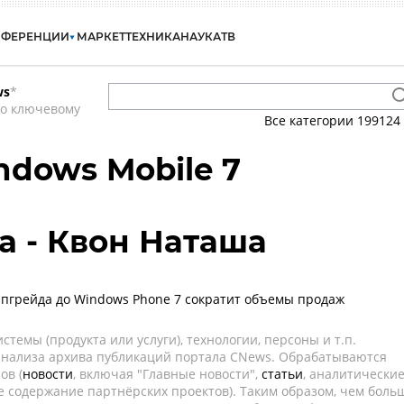
НФЕРЕНЦИИ
МАРКЕТ
ТЕХНИКА
НАУКА
ТВ
ws
*
по ключевому
Все категории
199124
ndows Mobile 7
a - Квон Наташа
пгрейда до Windows Phone 7 сократит объемы продаж
темы (продукта или услуги), технологии, персоны и т.п.
 анализа архива публикаций портала CNews. Обрабатываются
ов (
новости
, включая "Главные новости",
статьи
, аналитически
е содержание партнёрских проектов). Таким образом, чем боль