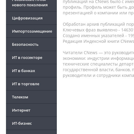
публикаций на CNews было с име
нового поколения
профиль. Профиль может быть до
презентацией о компании или про
Цифровизация
Обработан архив публикаций порт
Ключевых фраз выявлено - 146301
Импортозамещение
Создано именных указателей - 19
Редакция Индексной книги CNews
Безопасность
Читатели CNews — это руководит
ИТ в госсекторе
экономики: индустрии информаци
технические специалисты депар
государственной власти, банков,
ИТ в банках
руководители и сотрудники комп
ИТ в торговле
Телеком
Интернет
ИТ-бизнес