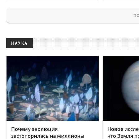
ПО
НАУКА
Почему эволюция
Новое иссле
застопорилась на миллионы
что Земля п