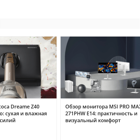
оса Dreame Z40
Обзор монитора MSI PRO MA
o: сухая и влажная
271PHW E14: практичность и
усилий
визуальный комфорт