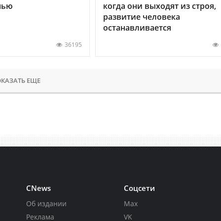
нью
когда они выходят из строя,
развитие человека
останавливается
36195
КАЗАТЬ ЕЩЕ
CNews
Соцсети
Об издании
Max
Реклама
VK