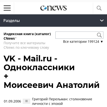
Разделы
Индексная книга (каталог)
CNews
*
Все категории
199124
▼
Получите все материалы
CNews по ключевому слову
VK - Mail.ru -
Одноклассники
+
Моисеевич Анатолий
Григорий Перельман: столкновение
01.09.2006
личности с эпохой