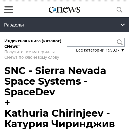
Разделы
Индексная книга (каталог)
CNews
*
Все категории
199337
▼
Получите все материалы
CNews по ключевому слову
SNC - Sierra Nevada
Space Systems -
SpaceDev
+
Kathuria Chirinjeev -
Катурия Чиринджив