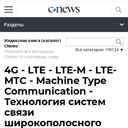
Разделы
Индексная книга (каталог)
CNews
*
Все категории
199124
▼
Получите все материалы
CNews по ключевому слову
4G - LTE - LTE-M - LTE-
MTC - Machine Type
Communication -
Технология систем
связи
широкополосного