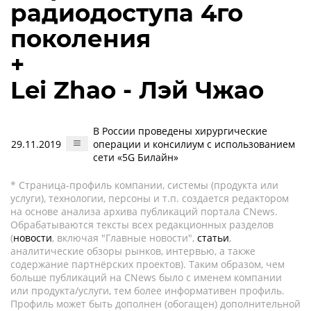
радиодоступа 4го
поколения
+
Lei Zhao - Лэй Чжао
В России проведены хирургические
29.11.2019
операции и консилиум с использованием
сети «5G Билайн»
* Страница-профиль компании, системы (продукта или
услуги), технологии, персоны и т.п. создается редактором
на основе анализа архива публикаций портала CNews.
Обрабатываются тексты всех редакционных разделов
(
новости
, включая "Главные новости",
статьи
,
аналитические обзоры рынков, интервью, а также
содержание партнёрских проектов). Таким образом, чем
больше публикаций на CNews было с именем компании
или продукта/услуги, тем более информативен профиль.
Профиль может быть дополнен (обогащен) дополнительной