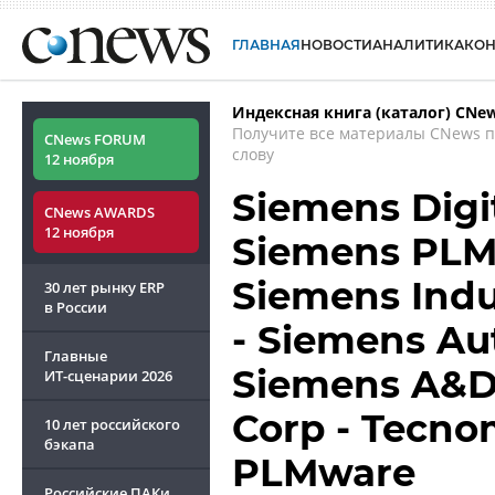
ГЛАВНАЯ
НОВОСТИ
АНАЛИТИКА
КО
Индексная книга (каталог) CNe
Получите все материалы CNews 
CNews FORUM
слову
12 ноября
Siemens Digit
CNews AWARDS
12 ноября
Siemens PLM 
Siemens Indu
30 лет рынку ERP
в России
- Siemens Au
Главные
Siemens A&D
ИТ-сценарии
2026
Corp - Tecnom
10 лет российского
бэкапа
PLMware
Российские ПАКи