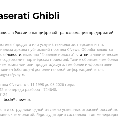
aserati Ghibli
тавила в России опыт цифровой трансформации предприятий
темы (продукта или услуги), технологии, персоны и т.п.
 анализа архива публикаций портала CNews. Обрабатываются
ов (
новости
, включая "Главные новости",
статьи
, аналитически
е содержание партнёрских проектов). Таким образом, чем боль
нем компании или продукта/услуги, тем более информативен
полнен (обогащен) дополнительной информацией, в т.ч.
дукте/услуге.
ала CNews.ru c 11.1998 до 08.2026 годы.
2, в очереди разбора - 724648.
9124.
 -
book@cnews.ru
ели и сотрудники одной из самых успешных отраслей российск
онных технологий. Ядро аудитории составляют топ-менеджеры