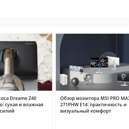
оса Dreame Z40
Обзор монитора MSI PRO MA
o: сухая и влажная
271PHW E14: практичность и
усилий
визуальный комфорт