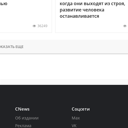
нью
когда они выходят из строя,
развитие человека
останавливается
36249
КАЗАТЬ ЕЩЕ
CNews
Соцсети
Об издании
Max
Реклама
VK