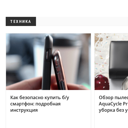
ТЕХНИКА
Как безопасно купить б/у
Обзор пылес
смартфон: подробная
AquaCycle Pr
инструкция
уборка без 