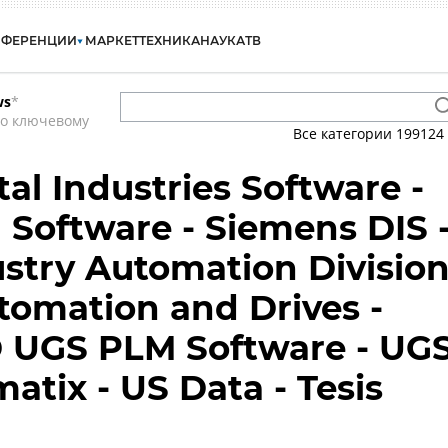
НФЕРЕНЦИИ
МАРКЕТ
ТЕХНИКА
НАУКА
ТВ
ws
*
по ключевому
Все категории
199124
al Industries Software -
Software - Siemens DIS 
stry Automation Divisio
tomation and Drives -
 UGS PLM Software - UG
atix - US Data - Tesis