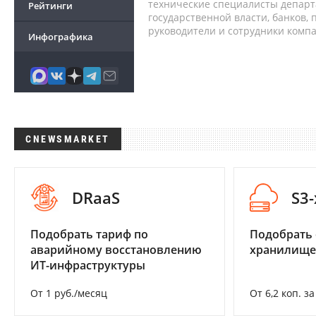
технические специалисты депар
Рейтинги
государственной власти, банков,
руководители и сотрудники комп
Инфографика
CNEWSMARKET
DRaaS
S3
Подобрать тариф по
Подобрать
аварийному восстановлению
хранилище
ИТ-инфраструктуры
От 1 руб./месяц
От 6,2 коп. з