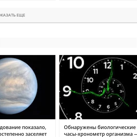
КАЗАТЬ ЕЩЕ
дование показало,
Обнаружены биологические
остепенно заселяет
часы-хронометр организма 