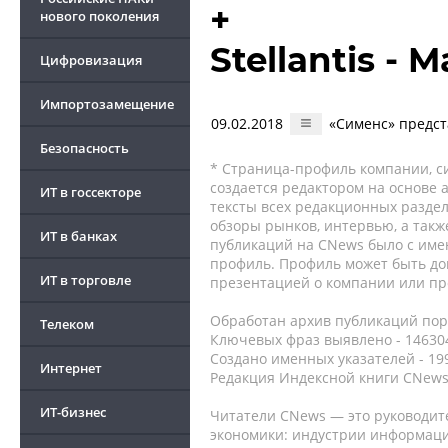
+
нового поколения
Stellantis - M
Цифровизация
Импортозамещение
09.02.2018
«Сименс» предс
Безопасность
* Страница-профиль компании, сис
создается редактором на основе
ИТ в госсекторе
тексты всех редакционных раздел
обзоры рынков, интервью, а такж
ИТ в банках
публикаций на CNews было с име
профиль. Профиль может быть до
ИТ в торговле
презентацией о компании или про
Обработан архив публикаций порт
Телеком
Ключевых фраз выявлено - 146304
Создано именных указателей - 19
Интернет
Редакция Индексной книги CNews
ИТ-бизнес
Читатели CNews — это руководит
экономики: индустрии информаци