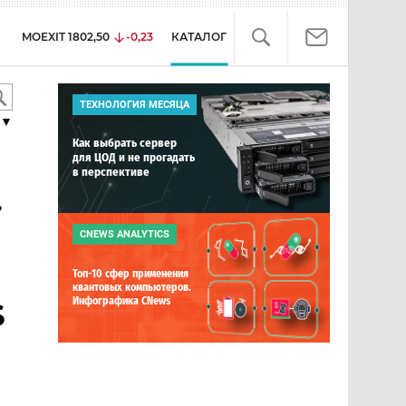
MOEXIT
1802,50
-0,23
КАТАЛОГ
ТЕХНОЛОГИЯ МЕСЯЦА
▼
Как выбрать сервер
для ЦОД и не прогадать
в перспективе
-
n
CNEWS ANALYTICS
Топ-10 сфер применения
квантовых компьютеров.
Инфографика CNews
S