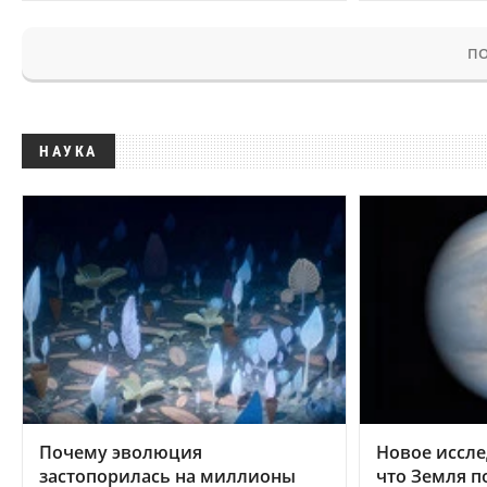
ПО
НАУКА
Почему эволюция
Новое иссле
застопорилась на миллионы
что Земля п