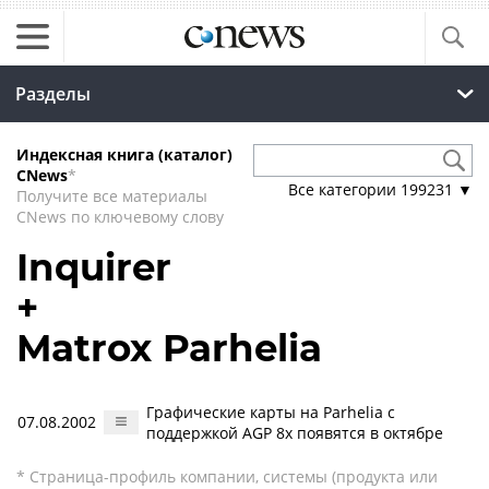
Разделы
Индексная книга (каталог)
CNews
*
Все категории
199231
▼
Получите все материалы
CNews по ключевому слову
Inquirer
+
Matrox Parhelia
Графические карты на Parhelia с
07.08.2002
поддержкой AGP 8x появятся в октябре
* Страница-профиль компании, системы (продукта или