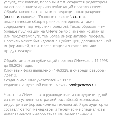
услуги), технологии, персоны и т.п. создается редактором
на основе анализа архива публикаций портала CNews.
Обрабатываются тексты всех редакционных разделов
(
новости
, включая "Главные новости",
статьи
,
аналитические обзоры рынков, интервью, а также
содержание партнёрских проектов). Таким образом, чем
больше публикаций на CNews было с именем компании
или продукта/услуги, тем более информативен профиль.
Профиль может быть дополнен (обогащен) дополнительной
информацией, в т.ч. презентацией о компании или
продукте/услуге.
Обработан архив публикаций портала CNews.ru c 11.1998
до 08.2026 годы.
Ключевых фраз выявлено - 1463328, в очереди разбора -
724413.
Создано именных указателей - 199231.
Редакция Индексной книги CNews -
book@cnews.ru
Читатели CNews — это руководители и сотрудники одной
из самых успешных отраслей российской экономики:
индустрии информационных технологий. Ядро аудитории
составляют топ-менеджеры и технические специалисты
департаментов информатизации федеральных и