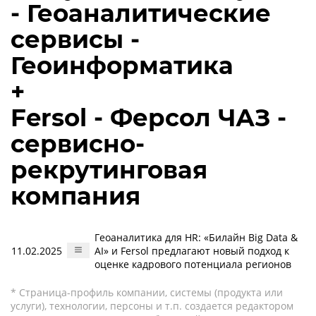
- Геоаналитические
сервисы -
Геоинформатика
+
Fersol - Ферсол ЧАЗ -
сервисно-
рекрутинговая
компания
Геоаналитика для HR: «Билайн Big Data &
11.02.2025
AI» и Fersol предлагают новый подход к
оценке кадрового потенциала регионов
* Страница-профиль компании, системы (продукта или
услуги), технологии, персоны и т.п. создается редактором