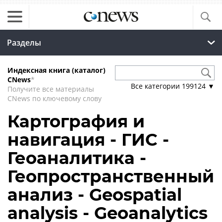
Разделы
Индексная книга (каталог)
CNews
*
Все категории
199124
▼
Получите все материалы
CNews по ключевому слову
Картография и
навигация - ГИС -
Геоаналитика -
Геопространственный
анализ - Geospatial
analysis - Geoanalytics